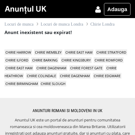
Adauga
Locuri de munca
Locuri de munca Londra
Chirie Londra
Anunt inexistent sau expirat!
CHIRIE HARROW
CHIRIE WEMBLEY
CHIRIE EAST HAM
CHIRIE STRATFORD
CHIRIE ILFORD
CHIRIE BARKING
CHIRIE KINGSBURY
CHIRIE ROMFORD
CHIRIE EAST HAM
CHIRIE DAGENHAM
CHIRIE FOREST GATE
CHIRIE
HEATHROW
CHIRIE COLINDALE
CHIRIE DAGENHAM
CHIRIE EDGWARE
CHIRIE BIRMINGHAM
CHIRIE SLOUGH
ANUNTURI ROMANI SI MOLDOVENI IN UK
Anuntul UK este un portal de anunturi pentru comunitatea
romaneasca si cea moldoveneasca din Marea Britanie. Utilizatorii
inregistrati pot adauga anunturi gratuite, dar si anunturi cu plata, care