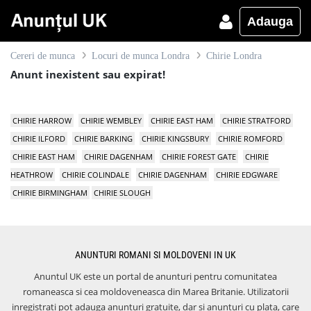
Adauga
Cereri de munca
Locuri de munca Londra
Chirie Londra
Anunt inexistent sau expirat!
CHIRIE HARROW
CHIRIE WEMBLEY
CHIRIE EAST HAM
CHIRIE STRATFORD
CHIRIE ILFORD
CHIRIE BARKING
CHIRIE KINGSBURY
CHIRIE ROMFORD
CHIRIE EAST HAM
CHIRIE DAGENHAM
CHIRIE FOREST GATE
CHIRIE
HEATHROW
CHIRIE COLINDALE
CHIRIE DAGENHAM
CHIRIE EDGWARE
CHIRIE BIRMINGHAM
CHIRIE SLOUGH
ANUNTURI ROMANI SI MOLDOVENI IN UK
Anuntul UK este un portal de anunturi pentru comunitatea
romaneasca si cea moldoveneasca din Marea Britanie. Utilizatorii
inregistrati pot adauga anunturi gratuite, dar si anunturi cu plata, care