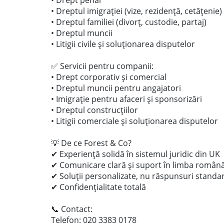
• Drept penal
• Dreptul imigrației (vize, rezidență, cetățenie)
• Dreptul familiei (divorț, custodie, partaj)
• Dreptul muncii
• Litigii civile și soluționarea disputelor
✅ Servicii pentru companii:
• Drept corporativ și comercial
• Dreptul muncii pentru angajatori
• Imigrație pentru afaceri și sponsorizări
• Dreptul construcțiilor
• Litigii comerciale și soluționarea disputelor
💡 De ce Forest & Co?
✔ Experiență solidă în sistemul juridic din UK
✔ Comunicare clară și suport în limba român
✔ Soluții personalizate, nu răspunsuri standa
✔ Confidențialitate totală
📞 Contact:
Telefon: 020 3383 0178