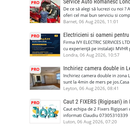
competențele 👷 Indiferent dacă luc
Service Auto Romanesc Lon
PRO
oficială, noi te ajutăm să alegi var
De ce să alegi să lucrezi cu noi ?
complicații. 💥 Suport real de la î
oferi cel mai bun serviciu si com
noi oportunități de muncă și de 
alegerea ideală: Personal califica
Barnet, 06 Aug 2026, 11:01
(WhatsApp) 📱 07846 715500 📍 
profesioniști cu experiență și cal
6RR 🚀 CSCS Colindale – GQA & NVQ 
Auto. Indiferent de situație, puteț
Electricieni si oameni pent
PRO
te astăzi. Construiește-ți viitorul 
repara in scurt timp si eficient o
Firma IVY ELECTRIC SERVICES LTD 
garaj auto care ofera orice tip de 
cu experiență pe instalații MVHR 
Lucram cu Toate Garantiile si Asi
obligatorii: 🔹 Full PPE (echipam
Londra, 06 Aug 2026, 10:57
Dumneavoastră, suntem TVA Înreg
Experiență în domeniu Ce oferim: 
iTP/MOT Masini Mici si Vanuri Inal
lucru constant ✅ Echipă serioasă,
Inchiriez camera double in L
PRO
Accident Management, Preluam Ca
detalii și programare, trimiteți me
Inchiriez camera double in zona L
Masina la Schimb. ✅ Distributii 
sunt la 4min de mers pe jos.Casa e
Geometrie Profesionala Roti Las
incluse.Cautam o persoana sau un 
Leyton, 06 Aug 2026, 08:41
Explicatii. ✅ Suntem foarte buni 
informatii va rog sa ma contactat
Reparam orice tip de masina elect
seriozitate.Multumesc anticipat.
Caut 2 FIXERS (Rigipsari) i
PRO
Masina de Drum Lung. ✅ Schimbat
Caut echipa de 2 Fixers Rigipsari c
Detailing Auto Interior/Exterior
informati Claudiu 07305310339
WhatsApp Text https://wa.link/ca
Luton, 06 Aug 2026, 07:20
6HB www.mecaniciautolondra.u