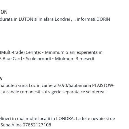
nta în domeniu de minim 1 ani . Pentru mai multe
 +44 7407 254793 Mihai 📞 +44 7393 943242 Stefan
UTON
a durata in LUTON si in afara Londrei , .. informati.DORIN
Multi-trade) Cerințe: • Minimum 5 ani experiență în
SCS Blue Card • Scule proprii • Minimum 3 meserii
 – experiență solidă în mai multe domenii din construcții •
oare, roofing, tiling, carpentry, finisaje și decorațiuni
categoria B valabil • Mijloc de transport propriu
ow
e oferă: • Salariu atractiv, în funcție de experiență și
ma puteti suna Loc in camera /£90/Saptamana PLAISTOW-
 Diurnă / plată transport • Suport tehnic continuu și
tv canale romanesti sufragerie separata ce se oferea -
aininguri și cursuri de calificare • Mediu de lucru stabil cu
eparat -fiecare camera beneficiaza de frigider separat -wi-fi
en lung Program de lucru: • Luni – Vineri: 08:00 – 17:00 (1
cator -toate cheltuielile casei sunt incluse in pretul
 de lucru suplimentar în weekend (opțional)
s/plata saptaminala , (nu se face cazare/plateste mai putin
a
ylineri in mai multe locatii in LONDRA. La fel e nevoie si de
a Suna Alina 07852127108