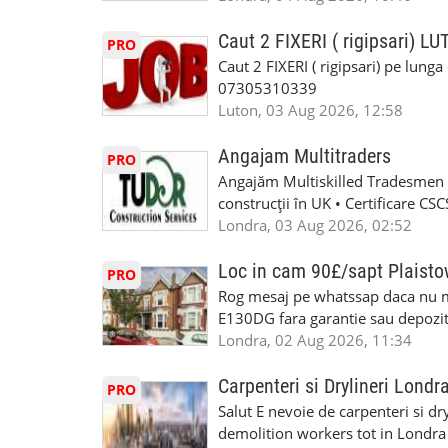
INSTALLATION LIMITED
munca în Marea Britanie. Experie
informații, contactați-ne la: 📞
Caut 2 FIXERI ( rigipsari) L
PRO
Caut 2 FIXERI ( rigipsari) pe lung
07305310339
Luton, 03 Aug 2026, 12:58
Angajam Multitraders
PRO
Angajăm Multiskilled Tradesmen (
construcții în UK • Certificare C
specializate (căutăm multitraderi)
Londra, 03 Aug 2026, 02:52
Avantaje majore: construcții interi
interioare • Permis de conducere 
Loc in cam 90£/sapt Plaist
PRO
(reprezintă un avantaj important) S
Rog mesaj pe whatssap daca nu 
performanță • £200 – £250 pe zi •
E130DG fara garantie sau depozit 
posibilități reale de avansare • Tr
fiecare pat beneficiaza de dulap s
Londra, 02 Aug 2026, 11:34
perspective de dezvoltare pe term
in toata casa -masina de spalat -us
oră pauză de masă) • Posibilitate
saptaminal fara garantie sau avan
Carpenteri si Drylineri Londr
PRO
de 1/sapt) -tel- 07440366084
Salut E nevoie de carpenteri si dr
demolition workers tot in Londr