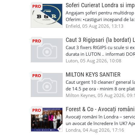
#MecanicAutoLondra #GarajAuto
Soferi Curierat Londra si imp
PRO
#AtelierAutoLondra #MecaniciRo
Angajam șoferi pentru multidrop d
#RomanianGarageRepair #Roman
Oferim: •castiguri incepand de la
#RomanianMechanic #RomanianC
pentru cei platitori de VAT si £1
Enfield, 05 Aug 2026, 13:13
#MecaniciProfesionistiLondra #
cei platitori de VAT BONUS DE P
#mecaniciautouk #mecanicautomu
status obligatoriu •varsta minima
Caut 3 Rigipsari (la bordat)
#mecanicmoldoveanlondra #vops
PRO
compania aplica pentru dumneavoas
Caut 3 fixers RIGIPS cu scule si e
•oferim: - training platit (3 zile
durata in LUTON .. informati D
nedeterminata. -full time/ part-tim
Luton, 05 Aug 2026, 10:08
detineti van) include asigurare de
masinii). Acceptam cu permis UK 
MILTON KEYS SANTIER
PRO
Enfield - Weybridge - Romford - 
Caut urgent 10 cleaner/ general l
programari la interviu apelati cu
de 14.5 pe ora - minim 8 ore platit
la Amazon. Munca este usoara, gen
Milton Keynes, 05 Aug 2026, 09:
CSCS, Share Code - NECESARE UT
SAPTAMANALA Contact: +44 7308 
Forest & Co - Avocați români
PRO
interesati
Avocați români în Londra – servici
un avocat de încredere în UK? Ap
Solicitors, indiferent că ai nevoi
Londra, 04 Aug 2026, 17:16