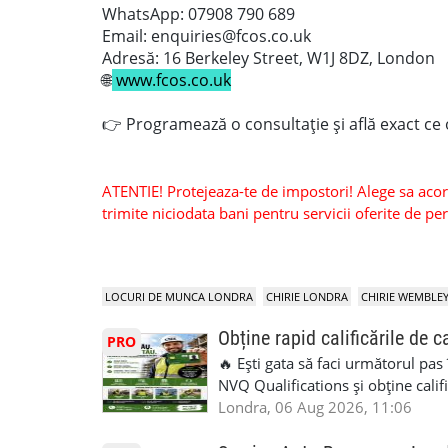
WhatsApp: 07908 790 689
Email: enquiries@fcos.co.uk
Adresă: 16 Berkeley Street, W1J 8DZ, London
🌐
www.fcos.co.uk
👉 Programează o consultație și află exact ce o
ATENTIE! Protejeaza-te de impostori! Alege sa acorzi
trimite niciodata bani pentru servicii oferite de 
LOCURI DE MUNCA LONDRA
CHIRIE LONDRA
CHIRIE WEMBLE
Obține rapid calificările de c
PRO
🔥 Ești gata să faci următorul pas
NVQ Qualifications și obține calif
Calificări recunoscute în UK ✅ Ev
Londra, 06 Aug 2026, 11:06
asistență în limba română ✅ Potriv