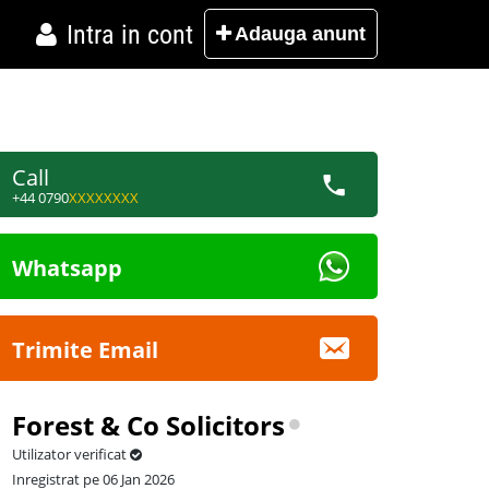
Intra in cont
Adauga
anunt
Call
+44 0790
XXXXXXXX
Whatsapp
Trimite Email
Forest & Co Solicitors
Utilizator verificat
Inregistrat pe 06 Jan 2026