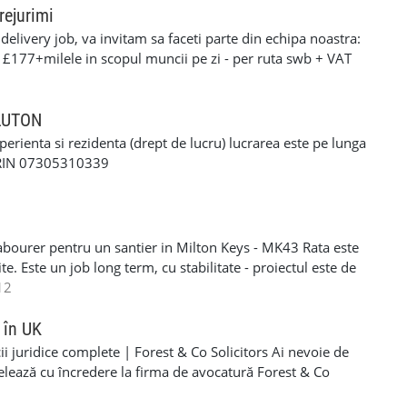
Londra #ServiceAutoLondra #VopsitorieAutoLondra
rejurimi
mani #StatieiTP #RomanianAutoService
elivery job, va invitam sa faceti parte din echipa noastra:
ianAccidentRepairs #RomanianAutoRepairs
: £177+milele in scopul muncii pe zi - per ruta swb + VAT
arRepairs #AtelierAutoRomanesc
90+milele in scopul muncii pe zi per ruta lwb + VAT pentru
FoliiGeamuriAuto #GeamuriFumuriiColindale #mecaniciuk
ERFORMANTA £10 PE ZI cerinte: •settlement/presettlement
ltimarca #serviciilondra #romanilondra
 21 de ani •1 an experienta pe permis •cazier curat -
 LUTON
itormoldoveanlondra #garajautomoldovenesc
tra •posibilitatea sa treceti un test drog si alcool
xperienta si rezidenta (drept de lucru) lucrarea este pe lunga
-£117 pe zi) - contract de munca pe o perioada
ORIN 07305310339
e - van oferit de firma contra cost( in cazul in care nu
 curier, asigurarea bunurilor din masina./ service-ul
si permis RO. Recrutam pentru urmatoarele locatii: -
Luton - Harlow - Northampton Pentru mai multe detalii si
abourer pentru un santier in Milton Keys - MK43 Rata este
 incredere la noi - 07494685033
e. Este un job long term, cu stabilitate - proiectul este de
eral labourer si cleaning. Acceptam si femei si barbati
12
R/NINO - Se lucreaza SELF EMPLOYER - PLATA
606203 - lasati-mi un mesaj pe WHATSAPP daca sunteti
 în UK
i juridice complete | Forest & Co Solicitors Ai nevoie de
elează cu încredere la firma de avocatură Forest & Co
e de asistență pentru companie sau personal. ✅ Servicii