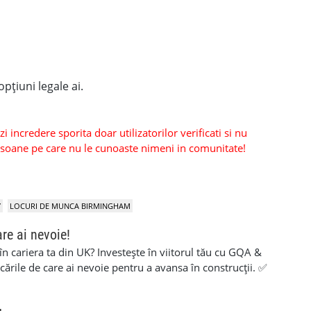
pțiuni legale ai.
 incredere sporita doar utilizatorilor verificati si nu
persoane pe care nu le cunoaste nimeni in comunitate!
Y
LOCURI DE MUNCA BIRMINGHAM
are ai nevoie!
 în cariera ta din UK? Investește în viitorul tău cu GQA &
icările de care ai nevoie pentru a avansa în construcții. ✅
aluare simplă și suport pe tot parcursul procesului ✅ 100%
ite pentru muncitori cu experiență care vor să își certifice