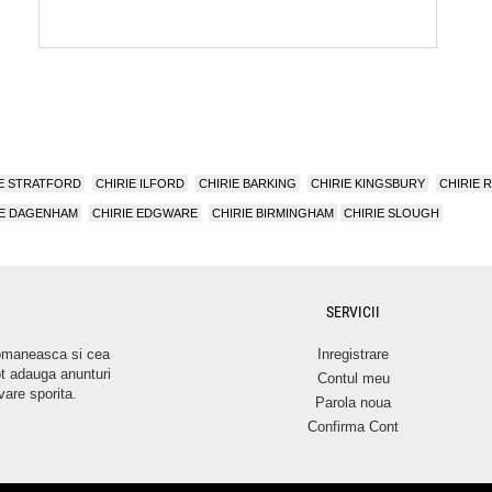
IE STRATFORD
CHIRIE ILFORD
CHIRIE BARKING
CHIRIE KINGSBURY
CHIRIE
IE DAGENHAM
CHIRIE EDGWARE
CHIRIE BIRMINGHAM
CHIRIE SLOUGH
SERVICII
romaneasca si cea
Inregistrare
ot adauga anunturi
Contul meu
vare sporita.
Parola noua
Confirma Cont