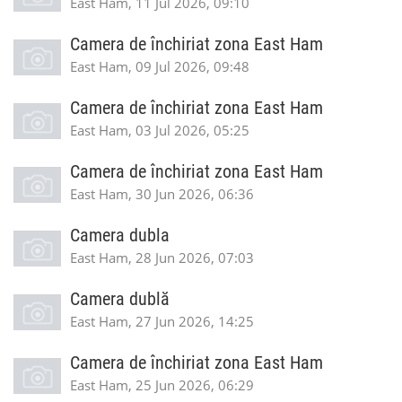
East Ham, 11 Jul 2026, 09:10
Camera de închiriat zona East Ham
East Ham, 09 Jul 2026, 09:48
Camera de închiriat zona East Ham
East Ham, 03 Jul 2026, 05:25
Camera de închiriat zona East Ham
East Ham, 30 Jun 2026, 06:36
Camera dubla
East Ham, 28 Jun 2026, 07:03
Camera dublă
East Ham, 27 Jun 2026, 14:25
Camera de închiriat zona East Ham
East Ham, 25 Jun 2026, 06:29