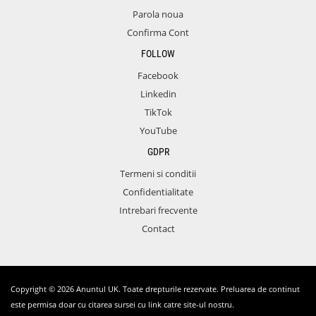
Parola noua
Confirma Cont
FOLLOW
Facebook
Linkedin
TikTok
YouTube
GDPR
Termeni si conditii
Confidentialitate
Intrebari frecvente
Contact
Copyright © 2026 Anuntul UK. Toate drepturile rezervate. Preluarea de continut
este permisa doar cu citarea sursei cu link catre site-ul nostru.