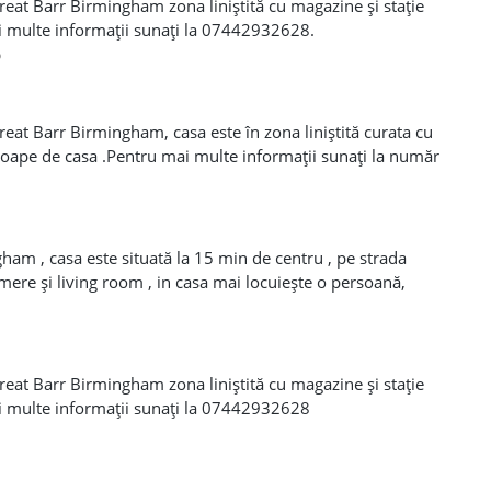
eat Barr Birmingham zona liniștită cu magazine și stație
 multe informații sunați la 07442932628.
5
eat Barr Birmingham, casa este în zona liniștită curata cu
roape de casa .Pentru mai multe informații sunați la număr
ham , casa este situată la 15 min de centru , pe strada
mere și living room , in casa mai locuiește o persoană,
lus biluri . Nu se cere depozit.
eat Barr Birmingham zona liniștită cu magazine și stație
i multe informații sunați la 07442932628