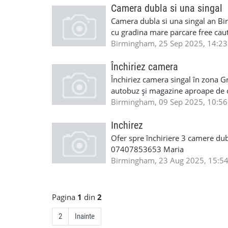
Camera dubla si una singal
Camera dubla si una singal an B
cu gradina mare parcare free caut
Birmingham, 25 Sep 2025, 14:23
Închiriez camera
Închiriez camera singal în zona G
autobuz și magazine aproape de c
mai multe detalii sunați la nr 
Birmingham, 09 Sep 2025, 10:56
Inchirez
Ofer spre închiriere 3 camere du
07407853653 Maria
Birmingham, 23 Aug 2025, 15:5
Pagina
1
din
2
2
Inainte