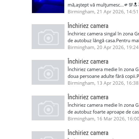
WhatsApp la: 0742 43 66 315
mă,aștept vă mulțumesc...🫵💯🔝
Birmingham, 21 Apr 2026, 14:51
Închiriez camera
Închiriez camera singal în zona G
de autobuz lângă casa.Pentru mai
07885667247.
Birmingham, 20 Apr 2026, 19:24
Închiriez camera
Închiriez camera medie în zona Gr
doua persoane adulte fără copii.
07885667247.
Birmingham, 13 Apr 2026, 16:38
Închiriez camera
Închiriez camera medie în zona Gr
de autobuz foarte aproape de cas
07442932628.
Birmingham, 16 Mar 2026, 16:0
Închiriez camera