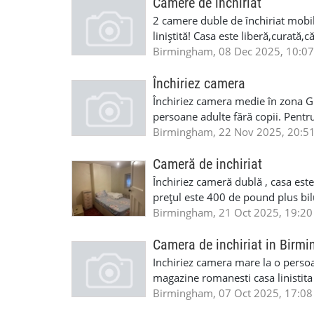
Camere de inchiriat
2 camere duble de închiriat mobi
liniștită! Casa este liberă,curată,că
Birmingham, 08 Dec 2025, 10:07
Închiriez camera
Închiriez camera medie în zona G
persoane adulte fără copii. Pentru
07442932628 .
Birmingham, 22 Nov 2025, 20:5
Cameră de inchiriat
Închiriez cameră dublă , casa est
prețul este 400 de pound plus bilu
, living room și un box room
Birmingham, 21 Oct 2025, 19:20
Camera de inchiriat in Birm
Inchiriez camera mare la o pers
magazine romanesti casa linistit
Birmingham, 07 Oct 2025, 17:08