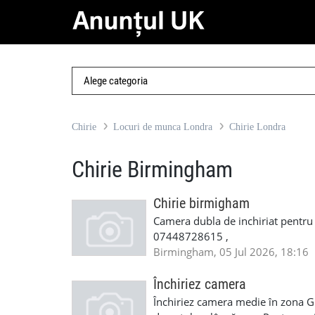
Chirie
Locuri de munca Londra
Chirie Londra
Chirie Birmingham
Chirie birmigham
Camera dubla de inchiriat pentru
07448728615 ,
Birmingham, 05 Jul 2026, 18:16
Închiriez camera
Închiriez camera medie în zona Gr