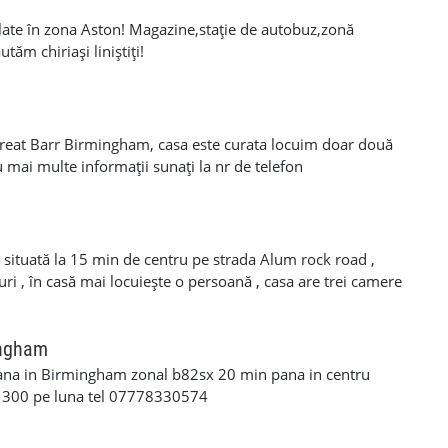
late în zona Aston! Magazine,stație de autobuz,zonă
utăm chiriași liniștiți!
reat Barr Birmingham, casa este curata locuim doar două
 mai multe informații sunați la nr de telefon
1
e situată la 15 min de centru pe strada Alum rock road ,
ri , în casă mai locuiește o persoană , casa are trei camere
ingham
oana in Birmingham zonal b82sx 20 min pana in centru
a 300 pe luna tel 07778330574