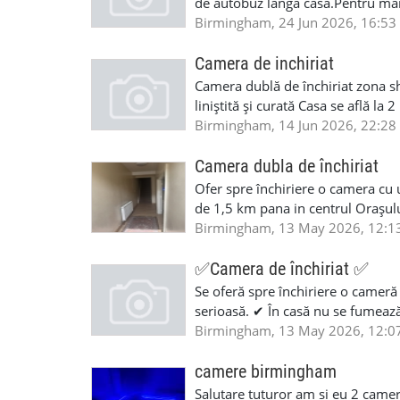
de autobuz lângă casa.Pentru mai
07885667247..
Birmingham, 24 Jun 2026, 16:53
Camera de inchiriat
Camera dublă de închiriat zona s
liniștită și curată Casa se află l
casă nu se fumează! Fără droguri 
Birmingham, 14 Jun 2026, 22:28
fără copii
Camera dubla de închiriat
Ofer spre închiriere o camera cu u
de 1,5 km pana in centrul Orașulu
magazine în zona precum Asda Mor
Birmingham, 13 May 2026, 12:1
va rog sa ma contactați pe Wha
✅Camera de închiriat ✅
Se oferă spre închiriere o cameră 
serioasă. ✔ În casă nu se fumează
frigider mic în cameră ✔ Parcare 
Birmingham, 13 May 2026, 12:0
Morrisons, Asda și Lidl se află la
aproximativ 3 minute de mers pe j
camere birmingham
Bullring Birmingham. Pentru mai m
Salutare tuturor am si eu 2 camer