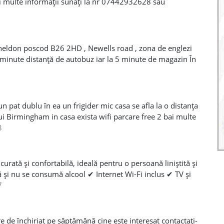
 multe informații sunați la nr 07442932628 sau
heldon poscod B26 2HD , Newells road , zona de englezi
a 2 minute distanță de autobuz iar la 5 minute de magazin În
:)) Liniște totală acceptăm doar persoana singură sau cuplu
n pat dublu în ea un frigider mic casa se afla la o distanța
i Birmingham in casa exista wifi parcare free 2 bai multe
rison Lidl Români Polonezi etc.. Ptr mai multe informatii
3
tsApp 0742-436-6315
curată și confortabilă, ideală pentru o persoană liniștită și
 și nu se consumă alcool ✔ Internet Wi-Fi inclus ✔ TV și
gratuită ✔ Zonă foarte bună și liniștită Magazine precum
7
 doar cateva minute distanță, iar stația de autobuz este la
os. Locația este foarte aproape de centrul orașului și de
ulte detalii, vă rog să mă contactați telefonic sau pe
e de închiriat pe săptămână cine este interesat contactați-