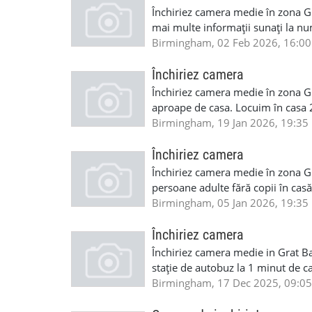
Închiriez camera medie în zona G
mai multe informații sunați la 
Birmingham, 02 Feb 2026, 16:00
Închiriez camera
Închiriez camera medie în zona Gr
aproape de casa. Locuim în casa 
sunați la nr 07442932628 sau 
Birmingham, 19 Jan 2026, 19:35
Închiriez camera
Închiriez camera medie în zona Gr
persoane adulte fără copii în ca
sau 07885667247
Birmingham, 05 Jan 2026, 19:35
Închiriez camera
Închiriez camera medie in Grat Bar
stație de autobuz la 1 minut de 
detalii sunați la 07442932628 
Birmingham, 17 Dec 2025, 09:05