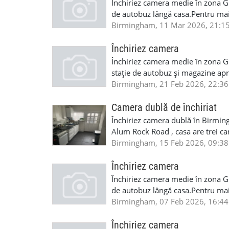
Închiriez camera medie în zona Gr
de autobuz lângă casa.Pentru mai
Birmingham, 11 Mar 2026, 21:1
Închiriez camera
Închiriez camera medie în zona Gr
stație de autobuz și magazine ap
de telefon 07442932628 .
Birmingham, 21 Feb 2026, 22:36
Camera dublă de închiriat
Închiriez camera dublă în Birming
Alum Rock Road , casa are trei ca
prețul este 400 de pound pe lună p
Birmingham, 15 Feb 2026, 09:38
Închiriez camera
Închiriez camera medie în zona Gr
de autobuz lângă casa.Pentru ma
Birmingham, 07 Feb 2026, 16:44
Închiriez camera