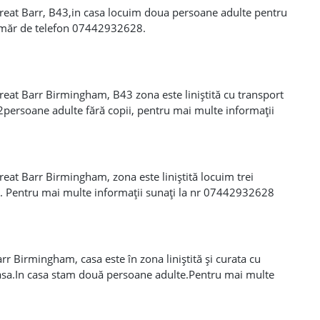
reat Barr, B43,in casa locuim doua persoane adulte pentru
număr de telefon 07442932628.
eat Barr Birmingham, B43 zona este liniștită cu transport
2persoane adulte fără copii, pentru mai multe informații
07885667247
eat Barr Birmingham, zona este liniștită locuim trei
să. Pentru mai multe informații sunați la nr 07442932628
r Birmingham, casa este în zona liniștită și curata cu
casa.In casa stam două persoane adulte.Pentru mai multe
sau 07885667247.