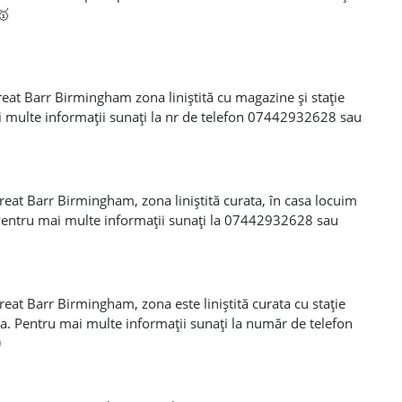
🥇
reat Barr Birmingham zona liniștită cu magazine și stație
 multe informații sunați la nr de telefon 07442932628 sau
eat Barr Birmingham, zona liniștită curata, în casa locuim
Pentru mai multe informații sunați la 07442932628 sau
eat Barr Birmingham, zona este liniștită curata cu stație
a. Pentru mai multe informații sunați la număr de telefon
0