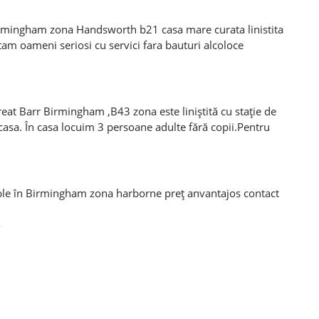
irmingham zona Handsworth b21 casa mare curata linistita
am oameni seriosi cu servici fara bauturi alcoloce
reat Barr Birmingham ,B43 zona este liniștită cu stație de
asa. În casa locuim 3 persoane adulte fără copii.Pentru
07442932628 sau 07885667247.
ble în Birmingham zona harborne preț anvantajos contact
4