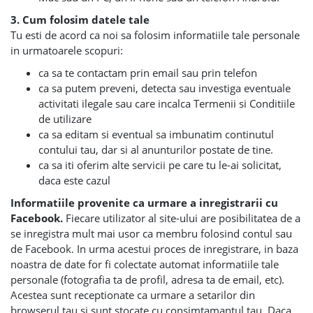
3. Cum folosim datele tale
Tu esti de acord ca noi sa folosim informatiile tale personale
in urmatoarele scopuri:
ca sa te contactam prin email sau prin telefon
ca sa putem preveni, detecta sau investiga eventuale
activitati ilegale sau care incalca Termenii si Conditiile
de utilizare
ca sa editam si eventual sa imbunatim continutul
contului tau, dar si al anunturilor postate de tine.
ca sa iti oferim alte servicii pe care tu le-ai solicitat,
daca este cazul
Informatiile provenite ca urmare a inregistrarii cu
Facebook.
Fiecare utilizator al site-ului are posibilitatea de a
se inregistra mult mai usor ca membru folosind contul sau
de Facebook. In urma acestui proces de inregistrare, in baza
noastra de date for fi colectate automat informatiile tale
personale (fotografia ta de profil, adresa ta de email, etc).
Acestea sunt receptionate ca urmare a setarilor din
browserul tau si sunt stocate cu consimtamantul tau. Daca