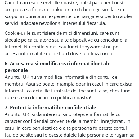
Cand tu accesezi serviciile noastre, noi si partenerii nostri
am putea sa folosim cookie-uri ori tehnologii similare in
scopul imbunatatirii experientei de navigare si pentru a oferi
servicii adapate nevoilor si interesului fiecaruia.
Cookie-urile sunt fisiere de mici dimensiuni, care sunt
stocate pe calculatore sau alte dispozitive cu conexiune la
internet. Nu contin virusi sau functii spyware si nu pot
accesa informatiile de pe hard drive-ul utilizatorului.
6. Accesarea si modificarea informatiilor tale
personale
Anuntul UK nu va modifica informatiile din contul de
membru. Asta se poate intampla doar in cazul in care exista
informatii ca detaliile furnizate de tine sunt false, chestiune
care este in dezacord cu politica noastra!
7. Protectia informatiilor confidentiale
Anuntul UK isi da interesul sa protejeze informatiile cu
caracter confidential provenite de la membri inregistrati. In
cazul in care banuiesti ca o alta persoana foloseste contul
tau de pe site sau foloseste datele tale personale te rugam sa