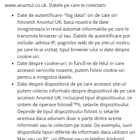
www.anuntul.co.uk. Datele pe care le colectam:
Date de autentificare -”log data”: ori de cate ori
folosesti Anuntul UK, baza noastra de date
inregistreaza in mod automat informatiile pe care le
transmite browser-ul tau. Datele de autentificare pot
include: adresa IP, paginilor web de pe site-ul nostru
pe care le-ai vizitat, tipul browser-ului si date despre
cookie-uri.
Date despre cookie-uri: in funcÈ›te de felul in care
accesezi serviciile noastre, putem folosi cookie-uri
pentru a inregistra datele.
Date despre dispozitivul de pe care accesezi site-ul:
putem colecta informatii despre dispozitivul de pe care
accesezi Anuntul UK, incluzand tipul dispozitivului, ce
sistem de operare foloseÈ™ti, setarile dispozitivului.
Depinde de tipul dispozitivului folosit si setarile
acestuia daca adunam doar o parte dintre aceste
informatii sau le colectam pe toate. De exemplu, sunt
disponibile tipuri diferite de informatii daca utilizezi un
Mac sau un PC, un iPhone sau un telefon Android.