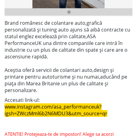
Brand românesc de colantare auto,grafică
personalizată și tuning auto ajuns să aibă contracte cu
statul englez excelează prin calitate,ASA
PerformanceUK una dintre companiile care intră în
industrie cu un plus de calitate din spate și care are o
ascensiune rapidă.
Aceștia oferă servicii de colantari auto,design și
printare pentru autoturisme și nu numai,aducând pe
piața din Marea Britanie un plus de calitate și
personalizare.
Accesati link-ul:
www.instagram.com/asa_performanceuk?
igsh=ZWczMml6b2N6MDU3&utm_source=qr
ATENTIE! Protejeaza-te de impostori! Alege sa acorzi