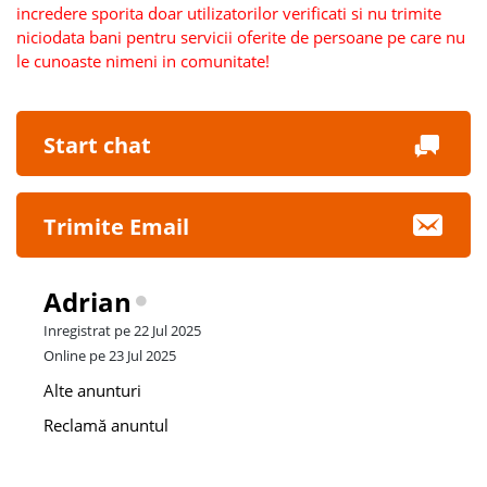
incredere sporita doar utilizatorilor verificati si nu trimite
niciodata bani pentru servicii oferite de persoane pe care nu
le cunoaste nimeni in comunitate!
Start chat
Trimite Email
Adrian
Inregistrat pe 22 Jul 2025
Online pe 23 Jul 2025
Alte anunturi
Reclamă anuntul