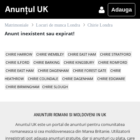
Adauga
Matrimoniale
Locuri de munca Londra
Chirie Londra
Anunt inexistent sau expirat!
CHIRIE HARROW
CHIRIE WEMBLEY
CHIRIE EAST HAM
CHIRIE STRATFORD
CHIRIE ILFORD
CHIRIE BARKING
CHIRIE KINGSBURY
CHIRIE ROMFORD
CHIRIE EAST HAM
CHIRIE DAGENHAM
CHIRIE FOREST GATE
CHIRIE
HEATHROW
CHIRIE COLINDALE
CHIRIE DAGENHAM
CHIRIE EDGWARE
CHIRIE BIRMINGHAM
CHIRIE SLOUGH
ANUNTURI ROMANI SI MOLDOVENI IN UK
Anuntul UK este un portal de anunturi pentru comunitatea
romaneasca si cea moldoveneasca din Marea Britanie. Utilizatorii
inregistrati pot adauga anunturi gratuite, dar si anunturi cu plata, care