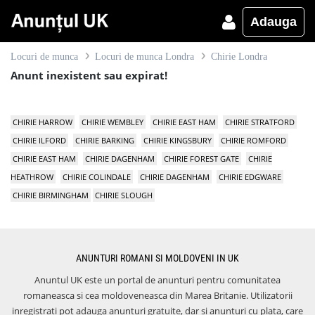
Adauga
Locuri de munca
Locuri de munca Londra
Chirie Londra
Anunt inexistent sau expirat!
CHIRIE HARROW
CHIRIE WEMBLEY
CHIRIE EAST HAM
CHIRIE STRATFORD
CHIRIE ILFORD
CHIRIE BARKING
CHIRIE KINGSBURY
CHIRIE ROMFORD
CHIRIE EAST HAM
CHIRIE DAGENHAM
CHIRIE FOREST GATE
CHIRIE
HEATHROW
CHIRIE COLINDALE
CHIRIE DAGENHAM
CHIRIE EDGWARE
CHIRIE BIRMINGHAM
CHIRIE SLOUGH
ANUNTURI ROMANI SI MOLDOVENI IN UK
Anuntul UK este un portal de anunturi pentru comunitatea
romaneasca si cea moldoveneasca din Marea Britanie. Utilizatorii
inregistrati pot adauga anunturi gratuite, dar si anunturi cu plata, care