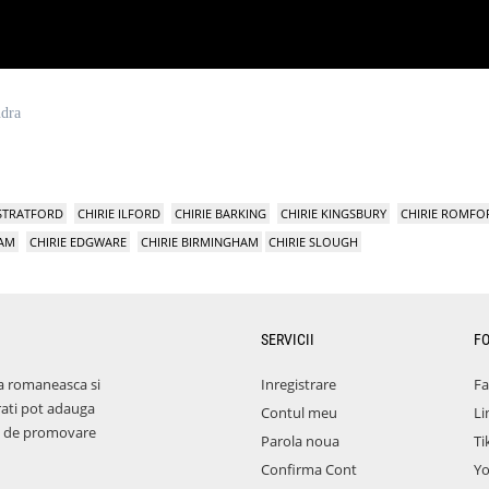
ndra
 STRATFORD
CHIRIE ILFORD
CHIRIE BARKING
CHIRIE KINGSBURY
CHIRIE ROMFO
HAM
CHIRIE EDGWARE
CHIRIE BIRMINGHAM
CHIRIE SLOUGH
SERVICII
F
a romaneasca si
Inregistrare
F
rati pot adauga
Contul meu
Li
aza de promovare
Parola noua
Ti
Confirma Cont
Y