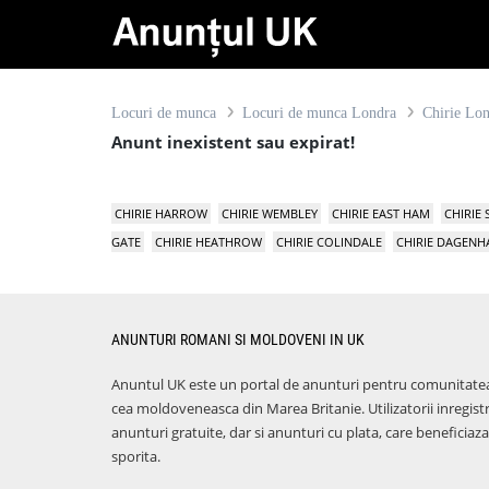
Locuri de munca
Locuri de munca Londra
Chirie Lo
Anunt inexistent sau expirat!
CHIRIE HARROW
CHIRIE WEMBLEY
CHIRIE EAST HAM
CHIRIE
GATE
CHIRIE HEATHROW
CHIRIE COLINDALE
CHIRIE DAGEN
ANUNTURI ROMANI SI MOLDOVENI IN UK
Anuntul UK este un portal de anunturi pentru comunitate
cea moldoveneasca din Marea Britanie. Utilizatorii inregist
anunturi gratuite, dar si anunturi cu plata, care benefici
sporita.