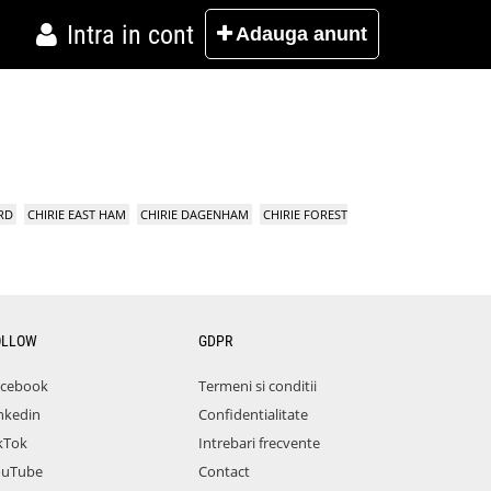
Intra in cont
Adauga
anunt
RD
CHIRIE EAST HAM
CHIRIE DAGENHAM
CHIRIE FOREST
OLLOW
GDPR
acebook
Termeni si conditii
nkedin
Confidentialitate
kTok
Intrebari frecvente
ouTube
Contact