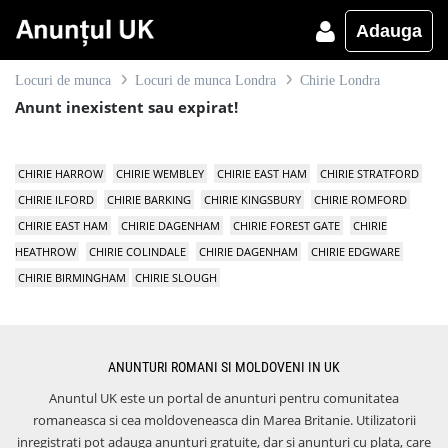
Adauga
Locuri de munca
Locuri de munca Londra
Chirie Londra
Anunt inexistent sau expirat!
CHIRIE HARROW
CHIRIE WEMBLEY
CHIRIE EAST HAM
CHIRIE STRATFORD
CHIRIE ILFORD
CHIRIE BARKING
CHIRIE KINGSBURY
CHIRIE ROMFORD
CHIRIE EAST HAM
CHIRIE DAGENHAM
CHIRIE FOREST GATE
CHIRIE
HEATHROW
CHIRIE COLINDALE
CHIRIE DAGENHAM
CHIRIE EDGWARE
CHIRIE BIRMINGHAM
CHIRIE SLOUGH
ANUNTURI ROMANI SI MOLDOVENI IN UK
Anuntul UK este un portal de anunturi pentru comunitatea
romaneasca si cea moldoveneasca din Marea Britanie. Utilizatorii
inregistrati pot adauga anunturi gratuite, dar si anunturi cu plata, care