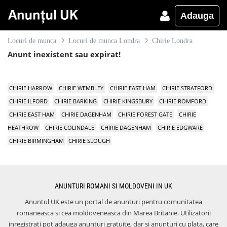
Adauga
Locuri de munca
Locuri de munca Londra
Chirie Londra
Anunt inexistent sau expirat!
CHIRIE HARROW
CHIRIE WEMBLEY
CHIRIE EAST HAM
CHIRIE STRATFORD
CHIRIE ILFORD
CHIRIE BARKING
CHIRIE KINGSBURY
CHIRIE ROMFORD
CHIRIE EAST HAM
CHIRIE DAGENHAM
CHIRIE FOREST GATE
CHIRIE
HEATHROW
CHIRIE COLINDALE
CHIRIE DAGENHAM
CHIRIE EDGWARE
CHIRIE BIRMINGHAM
CHIRIE SLOUGH
ANUNTURI ROMANI SI MOLDOVENI IN UK
Anuntul UK este un portal de anunturi pentru comunitatea
romaneasca si cea moldoveneasca din Marea Britanie. Utilizatorii
inregistrati pot adauga anunturi gratuite, dar si anunturi cu plata, care