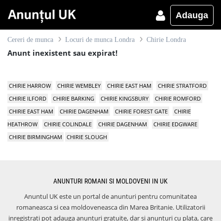
Adauga
Cereri de munca
Locuri de munca Londra
Chirie Londra
Anunt inexistent sau expirat!
CHIRIE HARROW
CHIRIE WEMBLEY
CHIRIE EAST HAM
CHIRIE STRATFORD
CHIRIE ILFORD
CHIRIE BARKING
CHIRIE KINGSBURY
CHIRIE ROMFORD
CHIRIE EAST HAM
CHIRIE DAGENHAM
CHIRIE FOREST GATE
CHIRIE
HEATHROW
CHIRIE COLINDALE
CHIRIE DAGENHAM
CHIRIE EDGWARE
CHIRIE BIRMINGHAM
CHIRIE SLOUGH
ANUNTURI ROMANI SI MOLDOVENI IN UK
Anuntul UK este un portal de anunturi pentru comunitatea
romaneasca si cea moldoveneasca din Marea Britanie. Utilizatorii
inregistrati pot adauga anunturi gratuite, dar si anunturi cu plata, care