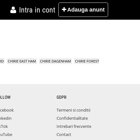
Intra in cont
Adauga
anunt
RD
CHIRIE EAST HAM
CHIRIE DAGENHAM
CHIRIE FOREST
OLLOW
GDPR
acebook
Termeni si conditii
nkedin
Confidentialitate
kTok
Intrebari frecvente
ouTube
Contact