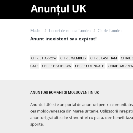
Masini
Locuri de munca Londra
Chirie Londra
Anunt inexistent sau expirat!
CHIRIE HARROW
CHIRIE WEMBLEY
CHIRIE EAST HAM
CHIRIE
GATE
CHIRIE HEATHROW
CHIRIE COLINDALE
CHIRIE DAGEN
ANUNTURI ROMANI SI MOLDOVENI IN UK
Anuntul UK este un portal de anunturi pentru comunitate
cea moldoveneasca din Marea Britanie. Utilizatorii inregist
anunturi gratuite, dar si anunturi cu plata, care benefici
sporita.