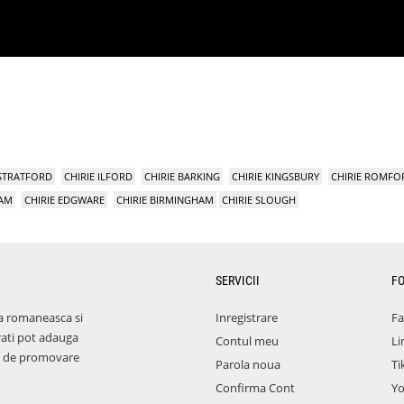
 STRATFORD
CHIRIE ILFORD
CHIRIE BARKING
CHIRIE KINGSBURY
CHIRIE ROMFO
HAM
CHIRIE EDGWARE
CHIRIE BIRMINGHAM
CHIRIE SLOUGH
SERVICII
F
a romaneasca si
Inregistrare
F
rati pot adauga
Contul meu
Li
aza de promovare
Parola noua
Ti
Confirma Cont
Y