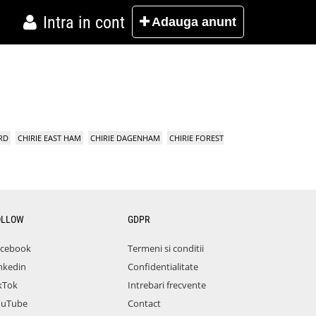
Intra in cont
Adauga
anunt
RD
CHIRIE EAST HAM
CHIRIE DAGENHAM
CHIRIE FOREST
OLLOW
GDPR
acebook
Termeni si conditii
nkedin
Confidentialitate
kTok
Intrebari frecvente
ouTube
Contact