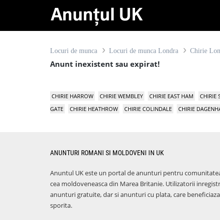
Locuri de munca
Locuri de munca Londra
Chirie Lo
Anunt inexistent sau expirat!
CHIRIE HARROW
CHIRIE WEMBLEY
CHIRIE EAST HAM
CHIRIE
GATE
CHIRIE HEATHROW
CHIRIE COLINDALE
CHIRIE DAGEN
ANUNTURI ROMANI SI MOLDOVENI IN UK
Anuntul UK este un portal de anunturi pentru comunitate
cea moldoveneasca din Marea Britanie. Utilizatorii inregist
anunturi gratuite, dar si anunturi cu plata, care benefici
sporita.