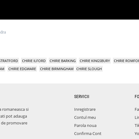
ndra
 STRATFORD
CHIRIE ILFORD
CHIRIE BARKING
CHIRIE KINGSBURY
CHIRIE ROMFO
HAM
CHIRIE EDGWARE
CHIRIE BIRMINGHAM
CHIRIE SLOUGH
SERVICII
F
a romaneasca si
Inregistrare
F
rati pot adauga
Contul meu
Li
aza de promovare
Parola noua
Ti
Confirma Cont
Y