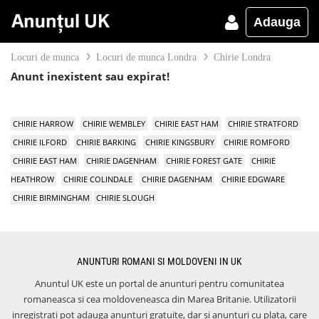
Adauga
Locuri de munca
Locuri de munca Londra
Chirie Londra
Anunt inexistent sau expirat!
CHIRIE HARROW
CHIRIE WEMBLEY
CHIRIE EAST HAM
CHIRIE STRATFORD
CHIRIE ILFORD
CHIRIE BARKING
CHIRIE KINGSBURY
CHIRIE ROMFORD
CHIRIE EAST HAM
CHIRIE DAGENHAM
CHIRIE FOREST GATE
CHIRIE
HEATHROW
CHIRIE COLINDALE
CHIRIE DAGENHAM
CHIRIE EDGWARE
CHIRIE BIRMINGHAM
CHIRIE SLOUGH
ANUNTURI ROMANI SI MOLDOVENI IN UK
Anuntul UK este un portal de anunturi pentru comunitatea
romaneasca si cea moldoveneasca din Marea Britanie. Utilizatorii
inregistrati pot adauga anunturi gratuite, dar si anunturi cu plata, care