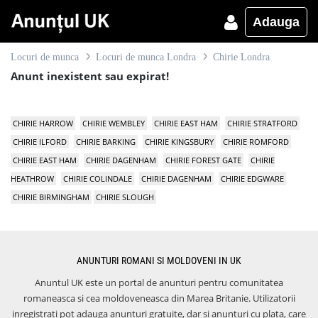
Adauga
Locuri de munca
Locuri de munca Londra
Chirie Londra
Anunt inexistent sau expirat!
CHIRIE HARROW
CHIRIE WEMBLEY
CHIRIE EAST HAM
CHIRIE STRATFORD
CHIRIE ILFORD
CHIRIE BARKING
CHIRIE KINGSBURY
CHIRIE ROMFORD
CHIRIE EAST HAM
CHIRIE DAGENHAM
CHIRIE FOREST GATE
CHIRIE
HEATHROW
CHIRIE COLINDALE
CHIRIE DAGENHAM
CHIRIE EDGWARE
CHIRIE BIRMINGHAM
CHIRIE SLOUGH
ANUNTURI ROMANI SI MOLDOVENI IN UK
Anuntul UK este un portal de anunturi pentru comunitatea
romaneasca si cea moldoveneasca din Marea Britanie. Utilizatorii
inregistrati pot adauga anunturi gratuite, dar si anunturi cu plata, care