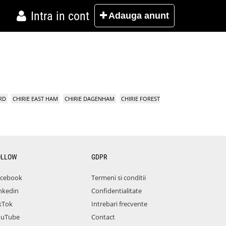
Intra in cont
Adauga
anunt
RD
CHIRIE EAST HAM
CHIRIE DAGENHAM
CHIRIE FOREST
OLLOW
GDPR
acebook
Termeni si conditii
nkedin
Confidentialitate
kTok
Intrebari frecvente
ouTube
Contact