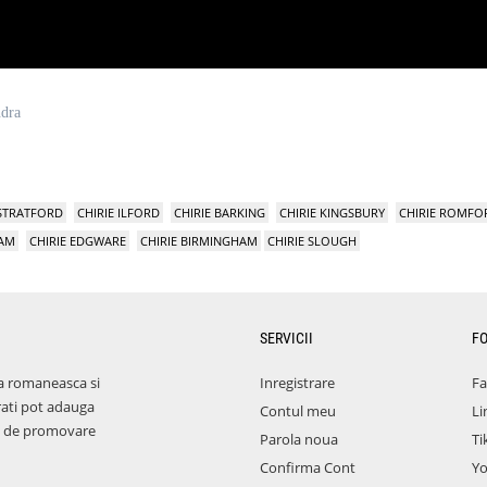
ndra
 STRATFORD
CHIRIE ILFORD
CHIRIE BARKING
CHIRIE KINGSBURY
CHIRIE ROMFO
HAM
CHIRIE EDGWARE
CHIRIE BIRMINGHAM
CHIRIE SLOUGH
SERVICII
F
a romaneasca si
Inregistrare
F
rati pot adauga
Contul meu
Li
aza de promovare
Parola noua
Ti
Confirma Cont
Y