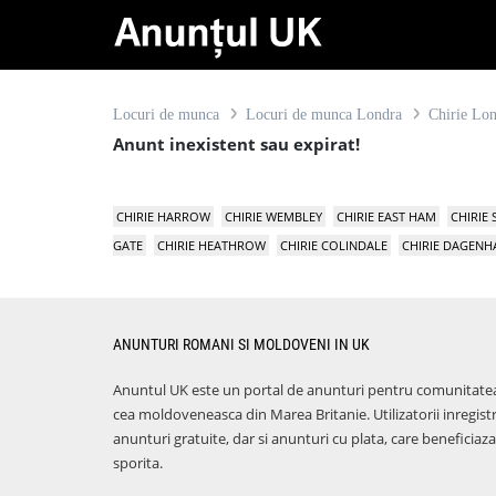
Locuri de munca
Locuri de munca Londra
Chirie Lo
Anunt inexistent sau expirat!
CHIRIE HARROW
CHIRIE WEMBLEY
CHIRIE EAST HAM
CHIRIE
GATE
CHIRIE HEATHROW
CHIRIE COLINDALE
CHIRIE DAGEN
ANUNTURI ROMANI SI MOLDOVENI IN UK
Anuntul UK este un portal de anunturi pentru comunitate
cea moldoveneasca din Marea Britanie. Utilizatorii inregist
anunturi gratuite, dar si anunturi cu plata, care benefici
sporita.