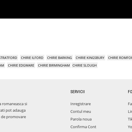
 STRATFORD
CHIRIE ILFORD
CHIRIE BARKING
CHIRIE KINGSBURY
CHIRIE ROMFO
HAM
CHIRIE EDGWARE
CHIRIE BIRMINGHAM
CHIRIE SLOUGH
SERVICII
F
a romaneasca si
Inregistrare
F
rati pot adauga
Contul meu
Li
aza de promovare
Parola noua
Ti
Confirma Cont
Y