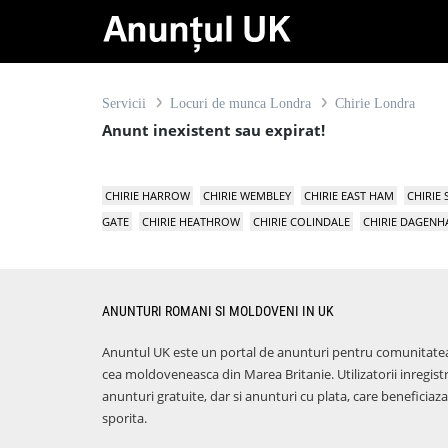
Servicii
Locuri de munca Londra
Chirie Londra
Anunt inexistent sau expirat!
CHIRIE HARROW
CHIRIE WEMBLEY
CHIRIE EAST HAM
CHIRIE
GATE
CHIRIE HEATHROW
CHIRIE COLINDALE
CHIRIE DAGEN
ANUNTURI ROMANI SI MOLDOVENI IN UK
Anuntul UK este un portal de anunturi pentru comunitate
cea moldoveneasca din Marea Britanie. Utilizatorii inregist
anunturi gratuite, dar si anunturi cu plata, care benefici
sporita.