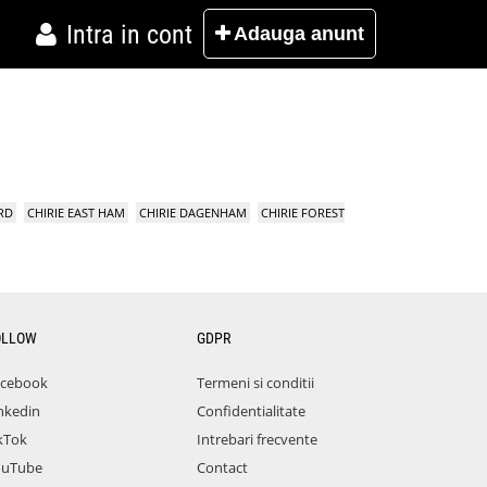
Intra in cont
Adauga
anunt
RD
CHIRIE EAST HAM
CHIRIE DAGENHAM
CHIRIE FOREST
OLLOW
GDPR
acebook
Termeni si conditii
nkedin
Confidentialitate
kTok
Intrebari frecvente
ouTube
Contact