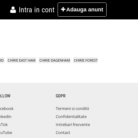
Intra in cont
Adauga
anunt
RD
CHIRIE EAST HAM
CHIRIE DAGENHAM
CHIRIE FOREST
OLLOW
GDPR
acebook
Termeni si conditii
nkedin
Confidentialitate
kTok
Intrebari frecvente
ouTube
Contact