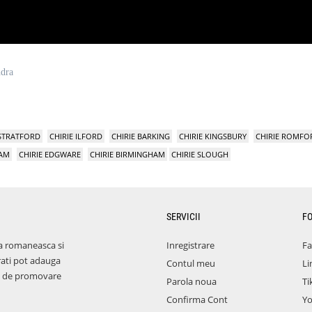
ndra
 STRATFORD
CHIRIE ILFORD
CHIRIE BARKING
CHIRIE KINGSBURY
CHIRIE ROMFO
HAM
CHIRIE EDGWARE
CHIRIE BIRMINGHAM
CHIRIE SLOUGH
SERVICII
F
a romaneasca si
Inregistrare
F
rati pot adauga
Contul meu
Li
aza de promovare
Parola noua
Ti
Confirma Cont
Y