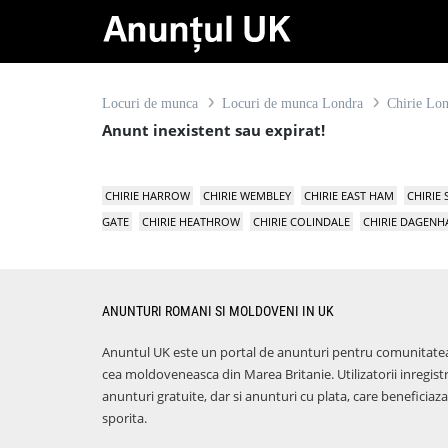
Locuri de munca
Locuri de munca Londra
Chirie Lo
Anunt inexistent sau expirat!
CHIRIE HARROW
CHIRIE WEMBLEY
CHIRIE EAST HAM
CHIRIE
GATE
CHIRIE HEATHROW
CHIRIE COLINDALE
CHIRIE DAGEN
ANUNTURI ROMANI SI MOLDOVENI IN UK
Anuntul UK este un portal de anunturi pentru comunitate
cea moldoveneasca din Marea Britanie. Utilizatorii inregist
anunturi gratuite, dar si anunturi cu plata, care benefici
sporita.