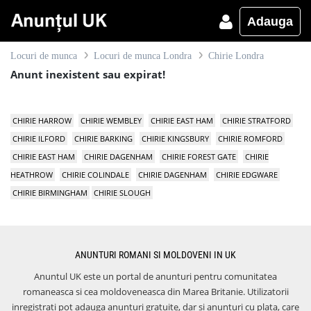
Adauga
Locuri de munca
Locuri de munca Londra
Chirie Londra
Anunt inexistent sau expirat!
CHIRIE HARROW
CHIRIE WEMBLEY
CHIRIE EAST HAM
CHIRIE STRATFORD
CHIRIE ILFORD
CHIRIE BARKING
CHIRIE KINGSBURY
CHIRIE ROMFORD
CHIRIE EAST HAM
CHIRIE DAGENHAM
CHIRIE FOREST GATE
CHIRIE
HEATHROW
CHIRIE COLINDALE
CHIRIE DAGENHAM
CHIRIE EDGWARE
CHIRIE BIRMINGHAM
CHIRIE SLOUGH
ANUNTURI ROMANI SI MOLDOVENI IN UK
Anuntul UK este un portal de anunturi pentru comunitatea
romaneasca si cea moldoveneasca din Marea Britanie. Utilizatorii
inregistrati pot adauga anunturi gratuite, dar si anunturi cu plata, care