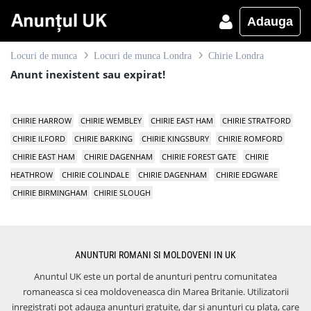
Adauga
Locuri de munca
Locuri de munca Londra
Chirie Londra
Anunt inexistent sau expirat!
CHIRIE HARROW
CHIRIE WEMBLEY
CHIRIE EAST HAM
CHIRIE STRATFORD
CHIRIE ILFORD
CHIRIE BARKING
CHIRIE KINGSBURY
CHIRIE ROMFORD
CHIRIE EAST HAM
CHIRIE DAGENHAM
CHIRIE FOREST GATE
CHIRIE
HEATHROW
CHIRIE COLINDALE
CHIRIE DAGENHAM
CHIRIE EDGWARE
CHIRIE BIRMINGHAM
CHIRIE SLOUGH
ANUNTURI ROMANI SI MOLDOVENI IN UK
Anuntul UK este un portal de anunturi pentru comunitatea
romaneasca si cea moldoveneasca din Marea Britanie. Utilizatorii
inregistrati pot adauga anunturi gratuite, dar si anunturi cu plata, care