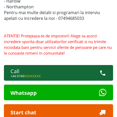
- Harlow
- Northampton
Pentru mai multe detalii si programari la interviu
apelati cu incredere la noi - 07494685033
ATENTIE! Protejeaza-te de impostori! Alege sa acorzi
incredere sporita doar utilizatorilor verificati si nu trimite
niciodata bani pentru servicii oferite de persoane pe care nu
le cunoaste nimeni in comunitate!
Call
+44 0749
XXXXXXXX
Whatsapp
Start chat