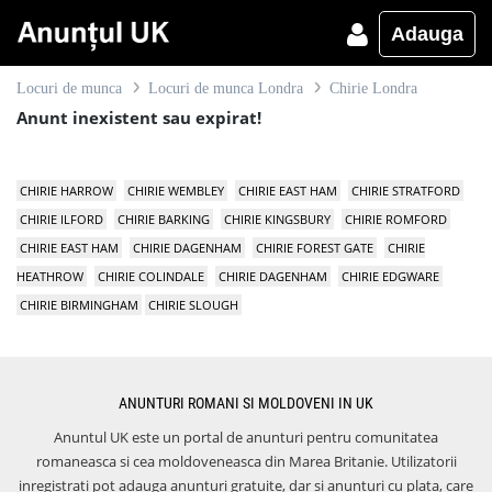
Adauga
Locuri de munca
Locuri de munca Londra
Chirie Londra
Anunt inexistent sau expirat!
CHIRIE HARROW
CHIRIE WEMBLEY
CHIRIE EAST HAM
CHIRIE STRATFORD
CHIRIE ILFORD
CHIRIE BARKING
CHIRIE KINGSBURY
CHIRIE ROMFORD
CHIRIE EAST HAM
CHIRIE DAGENHAM
CHIRIE FOREST GATE
CHIRIE
HEATHROW
CHIRIE COLINDALE
CHIRIE DAGENHAM
CHIRIE EDGWARE
CHIRIE BIRMINGHAM
CHIRIE SLOUGH
ANUNTURI ROMANI SI MOLDOVENI IN UK
Anuntul UK este un portal de anunturi pentru comunitatea
romaneasca si cea moldoveneasca din Marea Britanie. Utilizatorii
inregistrati pot adauga anunturi gratuite, dar si anunturi cu plata, care