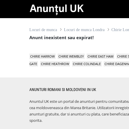
Locuri de munca
Locuri de munca Londra
Chirie Lo
Anunt inexistent sau expirat!
CHIRIE HARROW
CHIRIE WEMBLEY
CHIRIE EAST HAM
CHIRIE
GATE
CHIRIE HEATHROW
CHIRIE COLINDALE
CHIRIE DAGEN
ANUNTURI ROMANI SI MOLDOVENI IN UK
Anuntul UK este un portal de anunturi pentru comunitate
cea moldoveneasca din Marea Britanie. Utilizatorii inregist
anunturi gratuite, dar si anunturi cu plata, care benefici
sporita.