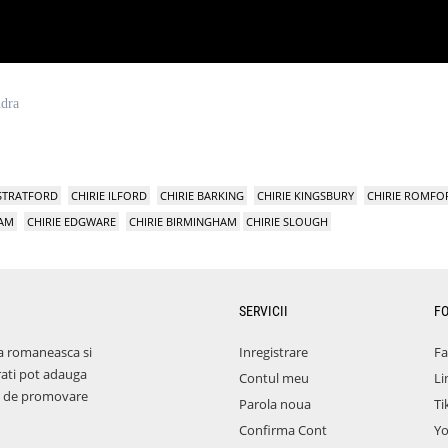
ndra
 STRATFORD
CHIRIE ILFORD
CHIRIE BARKING
CHIRIE KINGSBURY
CHIRIE ROMFO
HAM
CHIRIE EDGWARE
CHIRIE BIRMINGHAM
CHIRIE SLOUGH
SERVICII
F
a romaneasca si
Inregistrare
F
rati pot adauga
Contul meu
Li
aza de promovare
Parola noua
Ti
Confirma Cont
Y