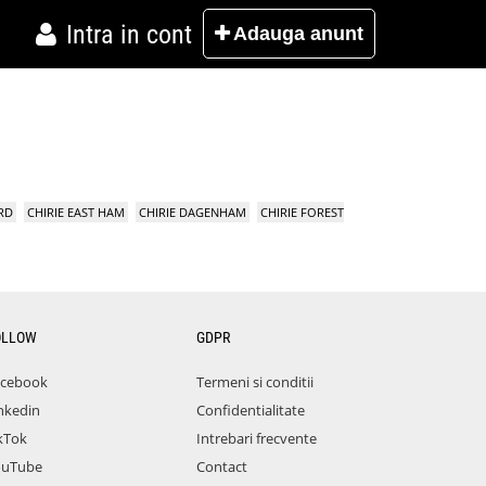
Intra in cont
Adauga
anunt
RD
CHIRIE EAST HAM
CHIRIE DAGENHAM
CHIRIE FOREST
OLLOW
GDPR
acebook
Termeni si conditii
nkedin
Confidentialitate
kTok
Intrebari frecvente
ouTube
Contact