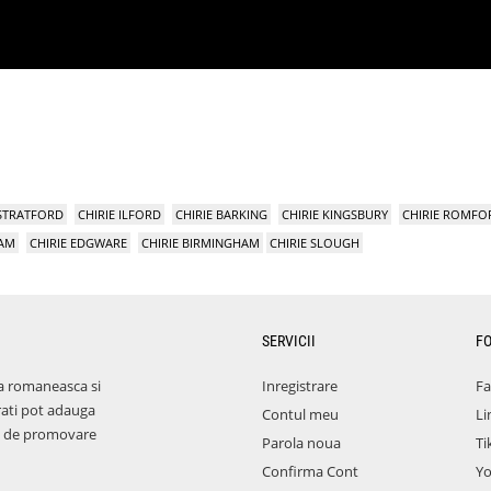
 STRATFORD
CHIRIE ILFORD
CHIRIE BARKING
CHIRIE KINGSBURY
CHIRIE ROMFO
HAM
CHIRIE EDGWARE
CHIRIE BIRMINGHAM
CHIRIE SLOUGH
SERVICII
F
a romaneasca si
Inregistrare
F
rati pot adauga
Contul meu
Li
aza de promovare
Parola noua
Ti
Confirma Cont
Y