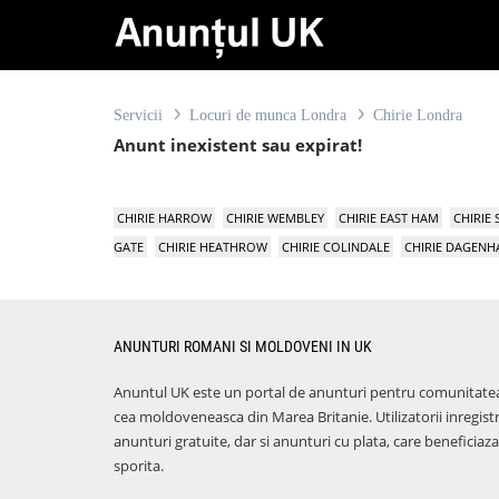
Servicii
Locuri de munca Londra
Chirie Londra
Anunt inexistent sau expirat!
CHIRIE HARROW
CHIRIE WEMBLEY
CHIRIE EAST HAM
CHIRIE
GATE
CHIRIE HEATHROW
CHIRIE COLINDALE
CHIRIE DAGEN
ANUNTURI ROMANI SI MOLDOVENI IN UK
Anuntul UK este un portal de anunturi pentru comunitate
cea moldoveneasca din Marea Britanie. Utilizatorii inregist
anunturi gratuite, dar si anunturi cu plata, care benefici
sporita.