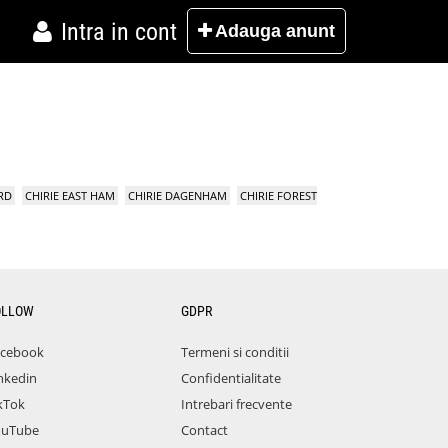
Intra in cont
Adauga
anunt
RD
CHIRIE EAST HAM
CHIRIE DAGENHAM
CHIRIE FOREST
OLLOW
GDPR
acebook
Termeni si conditii
nkedin
Confidentialitate
kTok
Intrebari frecvente
ouTube
Contact