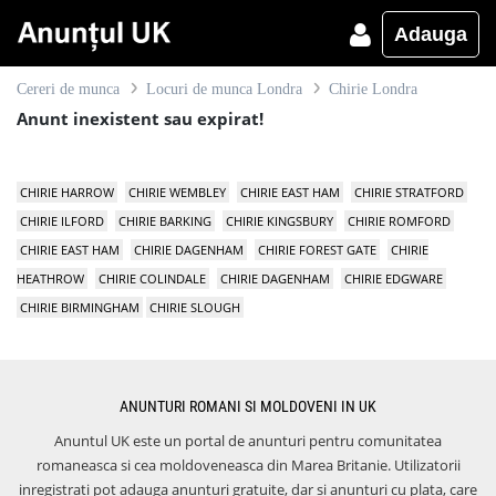
Adauga
Cereri de munca
Locuri de munca Londra
Chirie Londra
Anunt inexistent sau expirat!
CHIRIE HARROW
CHIRIE WEMBLEY
CHIRIE EAST HAM
CHIRIE STRATFORD
CHIRIE ILFORD
CHIRIE BARKING
CHIRIE KINGSBURY
CHIRIE ROMFORD
CHIRIE EAST HAM
CHIRIE DAGENHAM
CHIRIE FOREST GATE
CHIRIE
HEATHROW
CHIRIE COLINDALE
CHIRIE DAGENHAM
CHIRIE EDGWARE
CHIRIE BIRMINGHAM
CHIRIE SLOUGH
ANUNTURI ROMANI SI MOLDOVENI IN UK
Anuntul UK este un portal de anunturi pentru comunitatea
romaneasca si cea moldoveneasca din Marea Britanie. Utilizatorii
inregistrati pot adauga anunturi gratuite, dar si anunturi cu plata, care