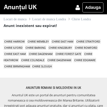
Adauga
Locuri de munca
Locuri de munca Londra
Chirie Londra
Anunt inexistent sau expirat!
CHIRIE HARROW
CHIRIE WEMBLEY
CHIRIE EAST HAM
CHIRIE STRATFORD
CHIRIE ILFORD
CHIRIE BARKING
CHIRIE KINGSBURY
CHIRIE ROMFORD
CHIRIE EAST HAM
CHIRIE DAGENHAM
CHIRIE FOREST GATE
CHIRIE
HEATHROW
CHIRIE COLINDALE
CHIRIE DAGENHAM
CHIRIE EDGWARE
CHIRIE BIRMINGHAM
CHIRIE SLOUGH
ANUNTURI ROMANI SI MOLDOVENI IN UK
Anuntul UK este un portal de anunturi pentru comunitatea
romaneasca si cea moldoveneasca din Marea Britanie. Utilizatorii
inregistrati pot adauga anunturi gratuite, dar si anunturi cu plata, care