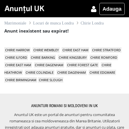
Adauga
Matrimoniale
Locuri de munca Londra
Chirie Londra
Anunt inexistent sau expirat!
CHIRIE HARROW
CHIRIE WEMBLEY
CHIRIE EAST HAM
CHIRIE STRATFORD
CHIRIE ILFORD
CHIRIE BARKING
CHIRIE KINGSBURY
CHIRIE ROMFORD
CHIRIE EAST HAM
CHIRIE DAGENHAM
CHIRIE FOREST GATE
CHIRIE
HEATHROW
CHIRIE COLINDALE
CHIRIE DAGENHAM
CHIRIE EDGWARE
CHIRIE BIRMINGHAM
CHIRIE SLOUGH
ANUNTURI ROMANI SI MOLDOVENI IN UK
Anuntul UK este un portal de anunturi pentru comunitatea
romaneasca si cea moldoveneasca din Marea Britanie. Utilizatorii
inregistrati pot adauga anunturi gratuite, dar si anunturi cu plata, care