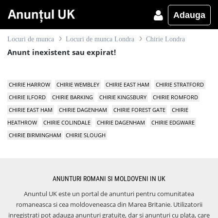
Adauga
Locuri de munca
Locuri de munca Londra
Chirie Londra
Anunt inexistent sau expirat!
CHIRIE HARROW
CHIRIE WEMBLEY
CHIRIE EAST HAM
CHIRIE STRATFORD
CHIRIE ILFORD
CHIRIE BARKING
CHIRIE KINGSBURY
CHIRIE ROMFORD
CHIRIE EAST HAM
CHIRIE DAGENHAM
CHIRIE FOREST GATE
CHIRIE
HEATHROW
CHIRIE COLINDALE
CHIRIE DAGENHAM
CHIRIE EDGWARE
CHIRIE BIRMINGHAM
CHIRIE SLOUGH
ANUNTURI ROMANI SI MOLDOVENI IN UK
Anuntul UK este un portal de anunturi pentru comunitatea
romaneasca si cea moldoveneasca din Marea Britanie. Utilizatorii
inregistrati pot adauga anunturi gratuite, dar si anunturi cu plata, care