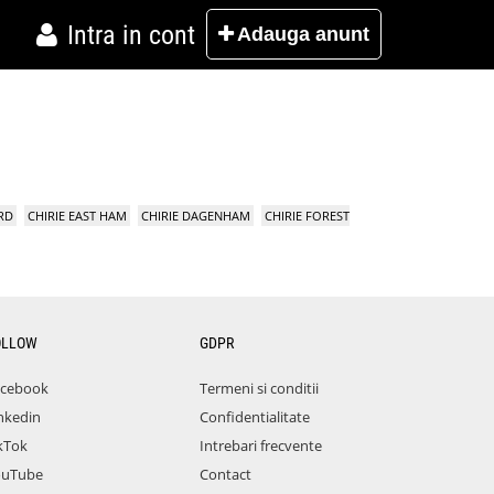
Intra in cont
Adauga
anunt
RD
CHIRIE EAST HAM
CHIRIE DAGENHAM
CHIRIE FOREST
OLLOW
GDPR
acebook
Termeni si conditii
nkedin
Confidentialitate
kTok
Intrebari frecvente
ouTube
Contact