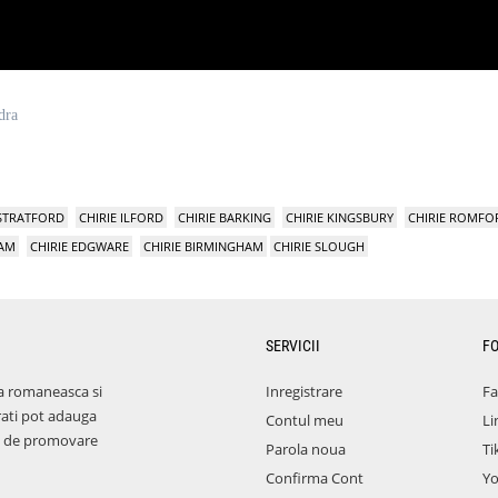
dra
 STRATFORD
CHIRIE ILFORD
CHIRIE BARKING
CHIRIE KINGSBURY
CHIRIE ROMFO
HAM
CHIRIE EDGWARE
CHIRIE BIRMINGHAM
CHIRIE SLOUGH
SERVICII
F
a romaneasca si
Inregistrare
F
rati pot adauga
Contul meu
Li
aza de promovare
Parola noua
Ti
Confirma Cont
Y