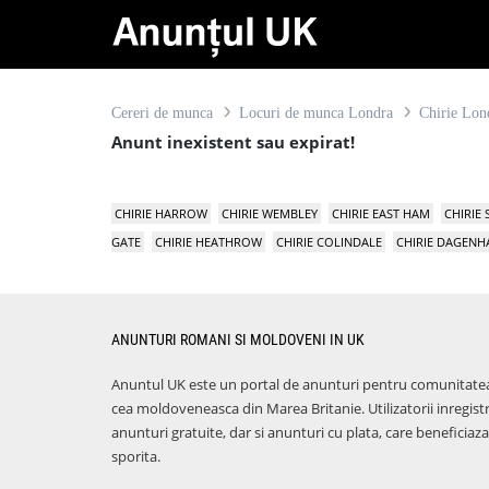
Cereri de munca
Locuri de munca Londra
Chirie Lon
Anunt inexistent sau expirat!
CHIRIE HARROW
CHIRIE WEMBLEY
CHIRIE EAST HAM
CHIRIE
GATE
CHIRIE HEATHROW
CHIRIE COLINDALE
CHIRIE DAGEN
ANUNTURI ROMANI SI MOLDOVENI IN UK
Anuntul UK este un portal de anunturi pentru comunitate
cea moldoveneasca din Marea Britanie. Utilizatorii inregist
anunturi gratuite, dar si anunturi cu plata, care benefici
sporita.