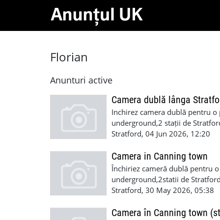
Florian
Anunturi active
Camera dublă lânga Stratfo
Inchirez camera dublă pentru o 
underground,2 stații de Stratfor
curatenia.600incluse biluri+o lu
Stratford, 04 Jun 2026, 12:20
Camera in Canning town
Închiriez cameră dublă pentru o
underground,2statii de Stratford
curatenia.600 incluse biluri+2 
Stratford, 30 May 2026, 05:38
Camera în Canning town (st