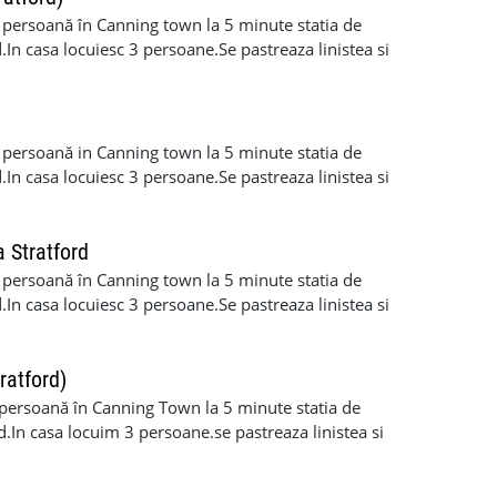
 persoană în Canning town la 5 minute statia de
.In casa locuiesc 3 persoane.Se pastreaza linistea si
una depozit.De preferat o persoana fara vicii
 persoană in Canning town la 5 minute statia de
.In casa locuiesc 3 persoane.Se pastreaza linistea si
 fara vicii.600 incluse biluri+2 săptămâni depozit
 Stratford
 persoană în Canning town la 5 minute statia de
.In casa locuiesc 3 persoane.Se pastreaza linistea si
aptamani depozit
ratford)
persoană în Canning Town la 5 minute statia de
d.In casa locuim 3 persoane.se pastreaza linistea si
persoană fara vicii.600incluse biluri+2saptamani depozit