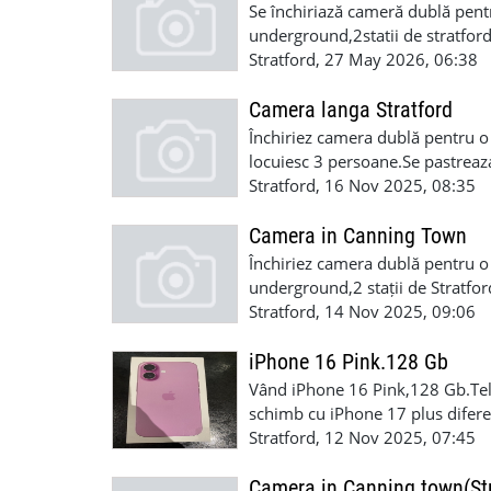
Se închiriază cameră dublă pent
underground,2statii de stratford
curatenia.600incluse biluri+o lu
Stratford, 27 May 2026, 06:38
Camera langa Stratford
Închiriez camera dublă pentru o 
locuiesc 3 persoane.Se pastreaza
depozit
Stratford, 16 Nov 2025, 08:35
Camera in Canning Town
Închiriez camera dublă pentru o
underground,2 stații de Stratfor
curatenia.600incluse biluri+2 s
Stratford, 14 Nov 2025, 09:06
iPhone 16 Pink.128 Gb
Vând iPhone 16 Pink,128 Gb.Tele
schimb cu iPhone 17 plus difer
Stratford, 12 Nov 2025, 07:45
Camera in Canning town(Str