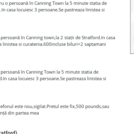
ru o persoană în Canning Town la 5 minute statia de
.In casa locuiesc 3 persoane.Se pastreaza linistea si
na depozit
persoană în Canning town,la 2 stații de Stratford.In casa
 linistea si curatenia.600incluse biluri+2 saptamani
 persoană în Canning Town la 5 minute statia de
d.In casa locuiesc 3 persoane.Se pastreaza linistea si
aptamani depozit
fonul este nou,sigilat.Pretul este fix,500 pounds,sau
ență din partea mea
atford)