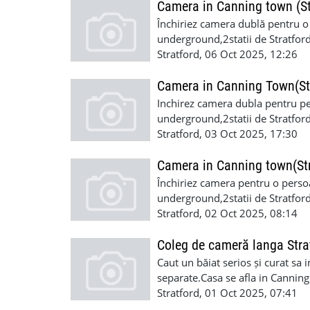
Camera in Canning town (St
Închiriez camera dublă pentru o
underground,2statii de Stratford
curatenia.650-cuplu,600-persoan
Stratford, 06 Oct 2025, 12:26
Camera in Canning Town(St
Inchirez camera dubla pentru pe
underground,2statii de Stratford
curatenia.600persoana,650cuplu
Stratford, 03 Oct 2025, 17:30
Camera in Canning town(Str
Închiriez camera pentru o perso
underground,2statii de Stratford
curatenia
Stratford, 02 Oct 2025, 08:14
Coleg de cameră langa Stra
Caut un băiat serios și curat sa
separate.Casa se afla in Canning
Stratford.In casa locuiesc 3 pers
Stratford, 01 Oct 2025, 07:41
luna depozit