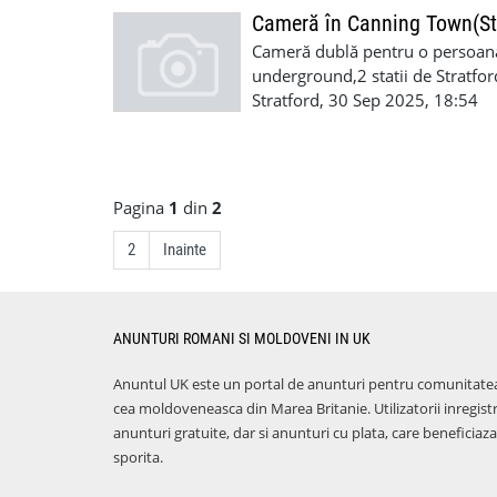
Cameră în Canning Town(St
Cameră dublă pentru o persoană
underground,2 statii de Stratfor
curatenia.650cuplu,600 persoană
Stratford, 30 Sep 2025, 18:54
Pagina
1
din
2
2
Inainte
ANUNTURI ROMANI SI MOLDOVENI IN UK
Anuntul UK este un portal de anunturi pentru comunitate
cea moldoveneasca din Marea Britanie. Utilizatorii inregist
anunturi gratuite, dar si anunturi cu plata, care benefici
sporita.