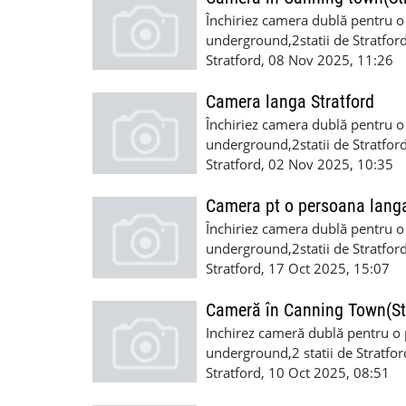
Închiriez camera dublă pentru o
underground,2statii de Stratford
curatenia.600 incluse biluri+o l
Stratford, 08 Nov 2025, 11:26
Camera langa Stratford
Închiriez camera dublă pentru o
underground,2statii de Stratford
curatenia.De preferat o persoană
Stratford, 02 Nov 2025, 10:35
Camera pt o persoana langa
Închiriez camera dublă pentru o
underground,2statii de Stratford
curatenia.600incluse biluri+2s
Stratford, 17 Oct 2025, 15:07
Cameră în Canning Town(St
Inchirez cameră dublă pentru o 
underground,2 statii de Stratfor
curatenia.De preferat cautam o 
Stratford, 10 Oct 2025, 08:51