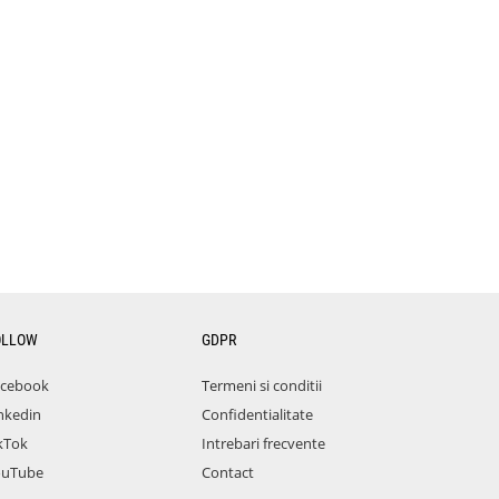
OLLOW
GDPR
acebook
Termeni si conditii
nkedin
Confidentialitate
kTok
Intrebari frecvente
ouTube
Contact