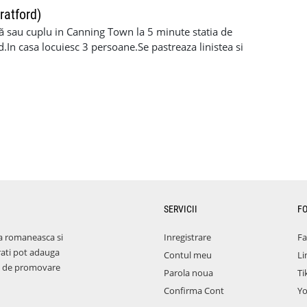
ratford)
 sau cuplu in Canning Town la 5 minute statia de
d.In casa locuiesc 3 persoane.Se pastreaza linistea si
.+depozit.Biluri incluse
SERVICII
F
a romaneasca si
Inregistrare
F
rati pot adauga
Contul meu
Li
aza de promovare
Parola noua
Ti
Confirma Cont
Y