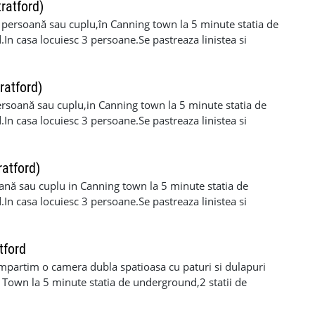
ratford)
 persoană sau cuplu,în Canning town la 5 minute statia de
.In casa locuiesc 3 persoane.Se pastreaza linistea si
a,biluri incluse +2 săptămîni depozit
ratford)
rsoană sau cuplu,in Canning town la 5 minute statia de
.In casa locuiesc 3 persoane.Se pastreaza linistea si
,biluri incluse +2 saptamani depozit
atford)
ană sau cuplu in Canning town la 5 minute statia de
.In casa locuiesc 3 persoane.Se pastreaza linistea si
tford
 impartim o camera dubla spatioasa cu paturi si dulapuri
 Town la 5 minute statia de underground,2 statii de
oane.Se pastreaza linistea si curatenia.350incluse biluri+o