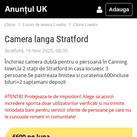
Adauga
Chirie
Locuri de munca Londra
Chirie Londra
Camera langa Stratford
Stratford, 16 Nov 2025, 08:35
Închiriez camera dublă pentru o persoană în Canning
town,la 2 stații de Stratford.In casa locuiesc 3
persoane.Se pastreaza linistea si curatenia.600incluse
biluri+2 saptamani depozit
ATENTIE! Protejeaza-te de impostori! Alege sa acorzi
incredere sporita doar utilizatorilor verificati si nu trimite
niciodata bani pentru servicii oferite de persoane pe care nu
le cunoaste nimeni in comunitate!
£600 pe luna