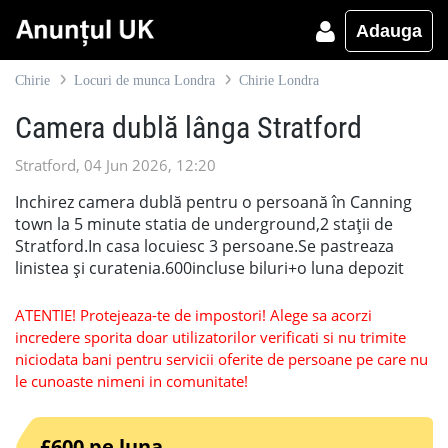
Adauga
Chirie
Locuri de munca Londra
Chirie Londra
Camera dublă lânga Stratford
Stratford, 04 Jun 2026, 12:20
Inchirez camera dublă pentru o persoană în Canning
town la 5 minute statia de underground,2 stații de
Stratford.In casa locuiesc 3 persoane.Se pastreaza
linistea și curatenia.600incluse biluri+o luna depozit
ATENTIE! Protejeaza-te de impostori! Alege sa acorzi
incredere sporita doar utilizatorilor verificati si nu trimite
niciodata bani pentru servicii oferite de persoane pe care nu
le cunoaste nimeni in comunitate!
£600 pe luna