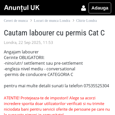
Adauga
Cereri de munca
Locuri de munca Londra
Chirie Londra
Cautam labourer cu permis Cat C
Londra, 22 Sep 2025, 11:53
Angajam labourer
Cerinte OBLIGATORII:
-nino/utr/ settlement sau pre-settlement
-engleza nivel mediu - conversational
-permis de conducere CATEGORIA C
pentru mai multe detalii sunati la telefon 07535525304
ATENTIE! Protejeaza-te de impostori! Alege sa acorzi
incredere sporita doar utilizatorilor verificati si nu trimite
niciodata bani pentru servicii oferite de persoane pe care nu
le cunoaste nimeni in comunitate!