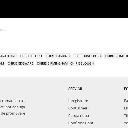
ndra
 STRATFORD
CHIRIE ILFORD
CHIRIE BARKING
CHIRIE KINGSBURY
CHIRIE ROMFO
HAM
CHIRIE EDGWARE
CHIRIE BIRMINGHAM
CHIRIE SLOUGH
SERVICII
F
a romaneasca si
Inregistrare
F
rati pot adauga
Contul meu
Li
aza de promovare
Parola noua
Ti
Confirma Cont
Y