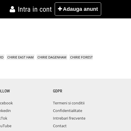
Intra in cont
Adauga
anunt
RD
CHIRIE EAST HAM
CHIRIE DAGENHAM
CHIRIE FOREST
OLLOW
GDPR
acebook
Termeni si conditii
nkedin
Confidentialitate
kTok
Intrebari frecvente
ouTube
Contact