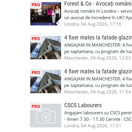
SAPTAMANALA Contact: +44 7308 
Forest & Co - Avocați români
PRO
interesati
Avocați români în Londra – servici
un avocat de încredere în UK? Ap
Solicitors, indiferent că ai nevoi
Londra, 04 Aug 2026, 17:16
pentru persoane fizice: • Drept pen
familiei (divorț, custodie, partaj) 
4 fixer mates la fatade glazi
PRO
Servicii pentru companii: • Drept
ANGAJAM IN MANCHESTER: 4 fixe
• Imigrație pentru afaceri și sponso
pe saptamana, cu program de lucru
soluționarea disputelor 💡 De ce 
in perioada urmatoare. Cerinte: exp
Manchester, 04 Aug 2026, 12:03
✔ Comunicare clară și suport în 
curtain walling, cladding sau mon
standard ✔ Confidențialitate tot
Tariful se discuta direct, in funct
4 fixer mates la fatade glazi
PRO
790 689 Email: enquiries@fcos.co
discutie este simpla: cine esti, de 
ANGAJAM IN MANCHESTER: 4 fixe
www.fcos.co.uk 👉 Programează o c
Prioritate au oamenii din Manches
pe saptamana, cu program de lucru
carora li se termina proiectul sa
in perioada urmatoare. Cerinte: exp
Manchester, 04 Aug 2026, 11:54
contactati doar daca sunteti inter
curtain walling, cladding sau mon
oferta pe care sa o folositi la neg
Tariful se discuta direct, in funct
CSCS Labourers
PRO
WhatsApp: +44 7467 838 881 Daca
discutie este simpla: cine esti, de 
Angajam labourers cu CSCS pentru
numele, experienta si data la care
Prioritate au oamenii din Manches
- Vineri 7.30 - 17.30 Cerinte : C
https://forms.gle/BswkNeJGjpuFT7
carora li se termina proiectul sa
Londra, 04 Aug 2026, 11:51
T&D GLAZING AND INSTALLATIO
contactati doar daca sunteti inter