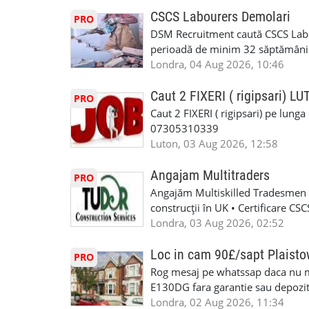
oferta pe care sa o folositi la neg
CSCS Labourers Demolari
PRO
WhatsApp: +44 7467 838 881 Daca
DSM Recruitment caută CSCS Labou
numele, experienta si data la car
perioadă de minim 32 săptămâni . D
link-ul de jos. Sanatate si mult
oferă ore suplimentare și posibil
Londra, 04 Aug 2026, 10:46
INSTALLATION LIMITED
munca în Marea Britanie. Experie
informații, contactați-ne la: 📞
Caut 2 FIXERI ( rigipsari) L
PRO
Caut 2 FIXERI ( rigipsari) pe lung
07305310339
Luton, 03 Aug 2026, 12:58
Angajam Multitraders
PRO
Angajăm Multiskilled Tradesmen (
construcții în UK • Certificare C
specializate (căutăm multitraderi)
Londra, 03 Aug 2026, 02:52
Avantaje majore: construcții interi
interioare • Permis de conducere 
Loc in cam 90£/sapt Plaist
PRO
(reprezintă un avantaj important) S
Rog mesaj pe whatssap daca nu 
performanță • £200 – £250 pe zi •
E130DG fara garantie sau depozit 
posibilități reale de avansare • Tr
fiecare pat beneficiaza de dulap s
Londra, 02 Aug 2026, 11:34