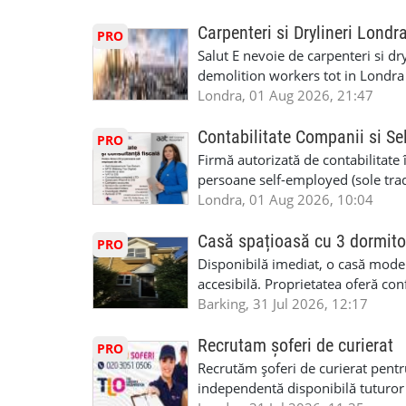
perspective de dezvoltare pe term
in toata casa -masina de spalat -us
oră pauză de masă) • Posibilitate
saptaminal fara garantie sau avan
Carpenteri si Drylineri Londr
PRO
de 1/sapt) -tel- 07440366084
Salut E nevoie de carpenteri si dr
demolition workers tot in Londr
Londra, 01 Aug 2026, 21:47
Contabilitate Companii si Se
PRO
Firmă autorizată de contabilitate 
persoane self-employed (sole trade
închiriate (landlords) Serviciile 
Londra, 01 Aug 2026, 10:04
inclusiv verificare de identitate ✔
HMRC: PAYE / VAT / CIS ✔ Salariz
Casă spațioasă cu 3 dormito
PRO
Consultanță fiscală ✔ Declarații 
Disponibilă imediat, o casă modernă
Corporation Tax ✔ Company Annu
accesibilă. Proprietatea oferă conf
planuri ✔ Cash-flow și previziuni
sau pentru persoane care caută un
Barking, 31 Jul 2026, 12:17
Scrisori de la contabil (Accountan
luminoase 3 băi Living mare și ae
serviciile noastre? ✔ Suntem cont
disponibilă Locuință recent renov
Recrutam șoferi de curierat
PRO
ca tax agents ✔ Suntem înregistr
facilități locale Condiții: preferam
Recrutăm șoferi de curierat pentr
Service Provider), astfel putem e
Disponibilă imediat Contract mini
independentă disponibilă tuturor
Deținem asigurare profesională ✔ 
£2500 Contact: Pentru vizionare 