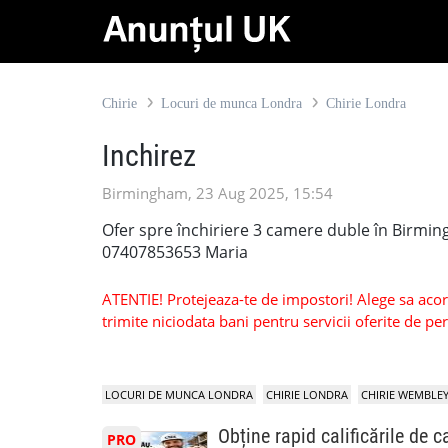
Chirie
Locuri de munca Londra
Chirie Londra
Inchirez
Birmingham, 23 Aug 2025, 15:54
Ofer spre închiriere 3 camere duble în Birmi
07407853653 Maria
ATENTIE! Protejeaza-te de impostori! Alege sa acorzi
trimite niciodata bani pentru servicii oferite de 
LOCURI DE MUNCA LONDRA
CHIRIE LONDRA
CHIRIE WEMBLE
Obține rapid calificările de c
PRO