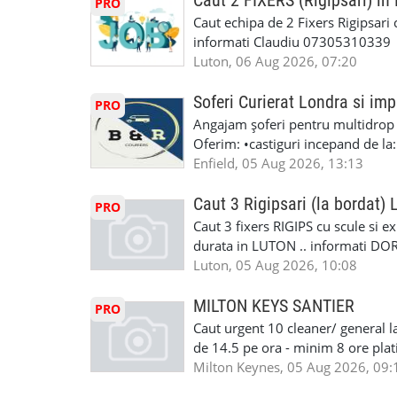
Caut 2 FIXERS (Rigipsari) i
PRO
Masina de Drum Lung. ✅ Schimbat
Caut echipa de 2 Fixers Rigipsari c
Detailing Auto Interior/Exterior
informati Claudiu 07305310339
WhatsApp Text https://wa.link/ca
Luton, 06 Aug 2026, 07:20
6HB www.mecaniciautolondra.u
#MecanicAutoLondra #GarajAuto
Soferi Curierat Londra si imp
PRO
#AtelierAutoLondra #MecaniciRo
Angajam șoferi pentru multidrop d
#RomanianGarageRepair #Roman
Oferim: •castiguri incepand de la
#RomanianMechanic #RomanianC
pentru cei platitori de VAT si £1
Enfield, 05 Aug 2026, 13:13
#MecaniciProfesionistiLondra #
cei platitori de VAT BONUS DE P
#mecaniciautouk #mecanicautomu
status obligatoriu •varsta minima
Caut 3 Rigipsari (la bordat)
#mecanicmoldoveanlondra #vops
PRO
compania aplica pentru dumneavoas
Caut 3 fixers RIGIPS cu scule si e
•oferim: - training platit (3 zile
durata in LUTON .. informati D
nedeterminata. -full time/ part-tim
Luton, 05 Aug 2026, 10:08
detineti van) include asigurare de
masinii). Acceptam cu permis UK 
MILTON KEYS SANTIER
PRO
Enfield - Weybridge - Romford - 
Caut urgent 10 cleaner/ general l
programari la interviu apelati cu
de 14.5 pe ora - minim 8 ore platit
la Amazon. Munca este usoara, gen
Milton Keynes, 05 Aug 2026, 09:
CSCS, Share Code - NECESARE UT