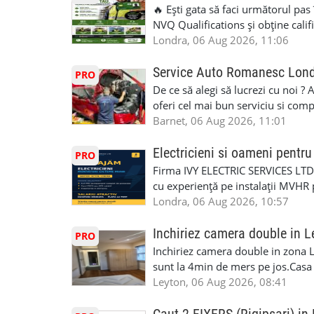
🔥 Ești gata să faci următorul pas
NVQ Qualifications și obține calif
Calificări recunoscute în UK ✅ Ev
Londra, 06 Aug 2026, 11:06
asistență în limba română ✅ Potriv
competențele 👷 Indiferent dacă luc
Service Auto Romanesc Lon
PRO
oficială, noi te ajutăm să alegi var
De ce să alegi să lucrezi cu noi ?
complicații. 💥 Suport real de la î
oferi cel mai bun serviciu si com
noi oportunități de muncă și de 
alegerea ideală: Personal califica
Barnet, 06 Aug 2026, 11:01
(WhatsApp) 📱 07846 715500 📍 
profesioniști cu experiență și cal
6RR 🚀 CSCS Colindale – GQA & NVQ 
Auto. Indiferent de situație, puteț
Electricieni si oameni pent
PRO
te astăzi. Construiește-ți viitorul 
repara in scurt timp si eficient o
Firma IVY ELECTRIC SERVICES LTD 
garaj auto care ofera orice tip de 
cu experiență pe instalații MVHR 
Lucram cu Toate Garantiile si Asi
obligatorii: 🔹 Full PPE (echipam
Londra, 06 Aug 2026, 10:57
Dumneavoastră, suntem TVA Înreg
Experiență în domeniu Ce oferim: 
iTP/MOT Masini Mici si Vanuri Inal
lucru constant ✅ Echipă serioasă,
Inchiriez camera double in L
PRO
Accident Management, Preluam Ca
detalii și programare, trimiteți me
Inchiriez camera double in zona L
Masina la Schimb. ✅ Distributii 
sunt la 4min de mers pe jos.Casa e
Geometrie Profesionala Roti Las
incluse.Cautam o persoana sau un 
Leyton, 06 Aug 2026, 08:41
Explicatii. ✅ Suntem foarte buni 
informatii va rog sa ma contactat
Reparam orice tip de masina elect
seriozitate.Multumesc anticipat.