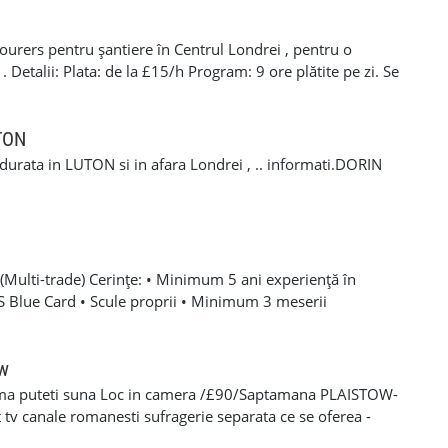
ocierea tarifului la locul actual de munca. Telefon / SMS /
 nu raspundem imediat, trimiteti un mesaj scurt cu
rers pentru șantiere în Centrul Londrei , pentru o
e puteti incepe. Optional, puteti completa formularul din
etalii: Plata: de la £15/h Program: 9 ore plătite pe zi. Se
 bine, Toni Timis & Daniel Timis T&D GLAZING AND
itatea de a lucra în weekend. Cerințe: CSCS Card. Drept de
nta în domeniu de minim 1 ani . Pentru mai multe
 +44 7407 254793 Mihai 📞 +44 7393 943242 Stefan
UTON
a durata in LUTON si in afara Londrei , .. informati.DORIN
Multi-trade) Cerințe: • Minimum 5 ani experiență în
SCS Blue Card • Scule proprii • Minimum 3 meserii
 – experiență solidă în mai multe domenii din construcții •
oare, roofing, tiling, carpentry, finisaje și decorațiuni
categoria B valabil • Mijloc de transport propriu
ow
e oferă: • Salariu atractiv, în funcție de experiență și
ma puteti suna Loc in camera /£90/Saptamana PLAISTOW-
 Diurnă / plată transport • Suport tehnic continuu și
tv canale romanesti sufragerie separata ce se oferea -
aininguri și cursuri de calificare • Mediu de lucru stabil cu
eparat -fiecare camera beneficiaza de frigider separat -wi-fi