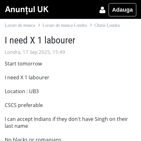
Adauga
Locuri de munca
Locuri de munca Londra
Chirie Londra
I need X 1 labourer
Londra, 17 Sep 2025, 15:49
Start tomorrow
I need X 1 labourer
Location : UB3
CSCS preferable
I can accept Indians if they don't have Singh on their
last name
No blacks or romanians