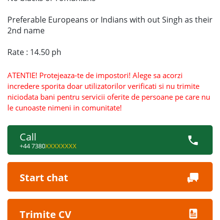
Preferable Europeans or Indians with out Singh as their
2nd name
Rate : 14.50 ph
ATENTIE! Protejeaza-te de impostori! Alege sa acorzi
incredere sporita doar utilizatorilor verificati si nu trimite
niciodata bani pentru servicii oferite de persoane pe care nu
le cunoaste nimeni in comunitate!
Call
+44 7380
XXXXXXXX
Start chat
Trimite CV