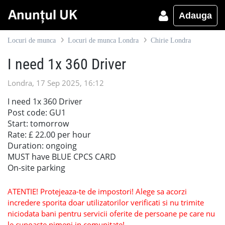
Adauga
Locuri de munca
Locuri de munca Londra
Chirie Londra
I need 1x 360 Driver
Londra, 17 Sep 2025, 16:12
I need 1x 360 Driver
Post code: GU1
Start: tomorrow
Rate: £ 22.00 per hour
Duration: ongoing
MUST have BLUE CPCS CARD
On-site parking
ATENTIE! Protejeaza-te de impostori! Alege sa acorzi
incredere sporita doar utilizatorilor verificati si nu trimite
niciodata bani pentru servicii oferite de persoane pe care nu
le cunoaste nimeni in comunitate!