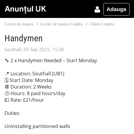
Adauga
Locuri de munca
Locuri de munca Londra
Chirie Londra
Handymen
Southall, 05 Sep 2025, 15:28
🔧 2 x Handymen Needed – Start Monday
📍 Location: Southall (UB1)
🗓 Start Date: Monday
📆 Duration: 2 Weeks
🕒 Hours: 8 paid hours/day
💷 Rate: £21/hour
Duties:
Uninstalling partitioned walls