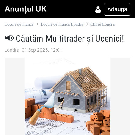
Adauga
Locuri de munca
Locuri de munca Londra
Chirie Londra
📢 Căutăm Multitrader și Ucenici!
Londra, 01 Sep 2025, 12:01