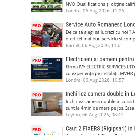
NVQ Qualifications și obține calif
Calificări recunoscute în UK ✅ Ev
Londra, 06 Aug 2026, 11:06
asistență în limba română ✅ Potriv
competențele 👷 Indiferent dacă luc
Service Auto Romanesc Lon
PRO
oficială, noi te ajutăm să alegi var
De ce să alegi să lucrezi cu noi ?
complicații. 💥 Suport real de la î
oferi cel mai bun serviciu si com
noi oportunități de muncă și de 
alegerea ideală: Personal califica
Barnet, 06 Aug 2026, 11:01
(WhatsApp) 📱 07846 715500 📍 
profesioniști cu experiență și cal
6RR 🚀 CSCS Colindale – GQA & NVQ 
Auto. Indiferent de situație, puteț
Electricieni si oameni pent
PRO
te astăzi. Construiește-ți viitorul 
repara in scurt timp si eficient o
Firma IVY ELECTRIC SERVICES LTD 
garaj auto care ofera orice tip de 
cu experiență pe instalații MVHR 
Lucram cu Toate Garantiile si Asi
obligatorii: 🔹 Full PPE (echipam
Londra, 06 Aug 2026, 10:57
Dumneavoastră, suntem TVA Înreg
Experiență în domeniu Ce oferim: 
iTP/MOT Masini Mici si Vanuri Inal
lucru constant ✅ Echipă serioasă,
Inchiriez camera double in L
PRO
Accident Management, Preluam Ca
detalii și programare, trimiteți me
Inchiriez camera double in zona L
Masina la Schimb. ✅ Distributii 
sunt la 4min de mers pe jos.Casa e
Geometrie Profesionala Roti Las
incluse.Cautam o persoana sau un 
Leyton, 06 Aug 2026, 08:41
Explicatii. ✅ Suntem foarte buni 
informatii va rog sa ma contactat
Reparam orice tip de masina elect
seriozitate.Multumesc anticipat.
Caut 2 FIXERS (Rigipsari) i
PRO
Masina de Drum Lung. ✅ Schimbat