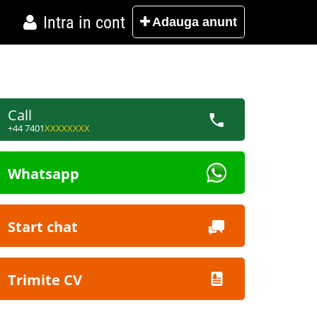
Intra in cont
Adauga
anunt
Call
+44 7401
XXXXXXXX
Whatsapp
Start chat
Trimite CV