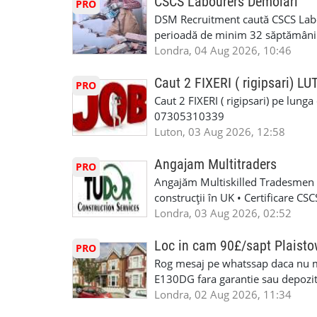
CSCS Labourers Demolari
PRO
WhatsApp: +44 7467 838 881 Daca
DSM Recruitment caută CSCS Labou
numele, experienta si data la car
perioadă de minim 32 săptămâni . D
link-ul de jos. Sanatate si mult
oferă ore suplimentare și posibil
Londra, 04 Aug 2026, 10:46
INSTALLATION LIMITED
munca în Marea Britanie. Experie
informații, contactați-ne la: 📞
Caut 2 FIXERI ( rigipsari) L
PRO
Caut 2 FIXERI ( rigipsari) pe lung
07305310339
Luton, 03 Aug 2026, 12:58
Angajam Multitraders
PRO
Angajăm Multiskilled Tradesmen (
construcții în UK • Certificare C
specializate (căutăm multitraderi)
Londra, 03 Aug 2026, 02:52
Avantaje majore: construcții interi
interioare • Permis de conducere 
Loc in cam 90£/sapt Plaist
PRO
(reprezintă un avantaj important) S
Rog mesaj pe whatssap daca nu 
performanță • £200 – £250 pe zi •
E130DG fara garantie sau depozit 
posibilități reale de avansare • Tr
fiecare pat beneficiaza de dulap s
Londra, 02 Aug 2026, 11:34
perspective de dezvoltare pe term
in toata casa -masina de spalat -us