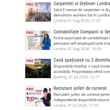
oră pauză de masă) • Posibilitate
saptaminal fara garantie sau avan
Carpenteri si Drylineri Londr
PRO
de 1/sapt) -tel- 07440366084
Salut E nevoie de carpenteri si dr
demolition workers tot in Londr
Londra, 01 Aug 2026, 21:47
Contabilitate Companii si Se
PRO
Firmă autorizată de contabilitate 
persoane self-employed (sole trade
închiriate (landlords) Serviciile 
Londra, 01 Aug 2026, 10:04
inclusiv verificare de identitate ✔
HMRC: PAYE / VAT / CIS ✔ Salariz
Casă spațioasă cu 3 dormito
PRO
Consultanță fiscală ✔ Declarații 
Disponibilă imediat, o casă modernă
Corporation Tax ✔ Company Annu
accesibilă. Proprietatea oferă conf
planuri ✔ Cash-flow și previziuni
sau pentru persoane care caută un
Barking, 31 Jul 2026, 12:17
Scrisori de la contabil (Accountan
luminoase 3 băi Living mare și ae
serviciile noastre? ✔ Suntem cont
disponibilă Locuință recent renov
Recrutam șoferi de curierat
PRO
ca tax agents ✔ Suntem înregistr
facilități locale Condiții: preferam
Recrutăm șoferi de curierat pentr
Service Provider), astfel putem e
Disponibilă imediat Contract mini
independentă disponibilă tuturor
Deținem asigurare profesională ✔ 
£2500 Contact: Pentru vizionare 
experiența, deoarece se va asigura
Londra, 31 Jul 2026, 11:35
Disponibilitate pentru programări
07960988344 sau trimiteți mesaj