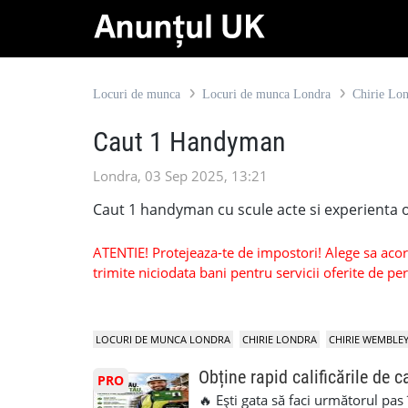
Locuri de munca
Locuri de munca Londra
Chirie Lo
Caut 1 Handyman
Londra, 03 Sep 2025, 13:21
Caut 1 handyman cu scule acte si experienta o
ATENTIE! Protejeaza-te de impostori! Alege sa acorzi
trimite niciodata bani pentru servicii oferite de 
LOCURI DE MUNCA LONDRA
CHIRIE LONDRA
CHIRIE WEMBLE
Obține rapid calificările de c
PRO
🔥 Ești gata să faci următorul pas