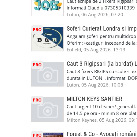
Caut echipa de 2 Fixers Rigipsari c
Detailing Auto Interior/Exterior
informati Claudiu 07305310339
WhatsApp Text https://wa.link/ca
Luton, 06 Aug 2026, 07:20
6HB www.mecaniciautolondra.u
#MecanicAutoLondra #GarajAuto
Soferi Curierat Londra si imp
PRO
#AtelierAutoLondra #MecaniciRo
Angajam șoferi pentru multidrop d
#RomanianGarageRepair #Roman
Oferim: •castiguri incepand de la
#RomanianMechanic #RomanianC
pentru cei platitori de VAT si £1
Enfield, 05 Aug 2026, 13:13
#MecaniciProfesionistiLondra #
cei platitori de VAT BONUS DE P
#mecaniciautouk #mecanicautomu
status obligatoriu •varsta minima
Caut 3 Rigipsari (la bordat)
#mecanicmoldoveanlondra #vops
PRO
compania aplica pentru dumneavoas
Caut 3 fixers RIGIPS cu scule si e
•oferim: - training platit (3 zile
durata in LUTON .. informati D
nedeterminata. -full time/ part-tim
Luton, 05 Aug 2026, 10:08
detineti van) include asigurare de
masinii). Acceptam cu permis UK 
MILTON KEYS SANTIER
PRO
Enfield - Weybridge - Romford - 
Caut urgent 10 cleaner/ general l
programari la interviu apelati cu
de 14.5 pe ora - minim 8 ore platit
la Amazon. Munca este usoara, gen
Milton Keynes, 05 Aug 2026, 09:
CSCS, Share Code - NECESARE UT
SAPTAMANALA Contact: +44 7308 
Forest & Co - Avocați români
PRO