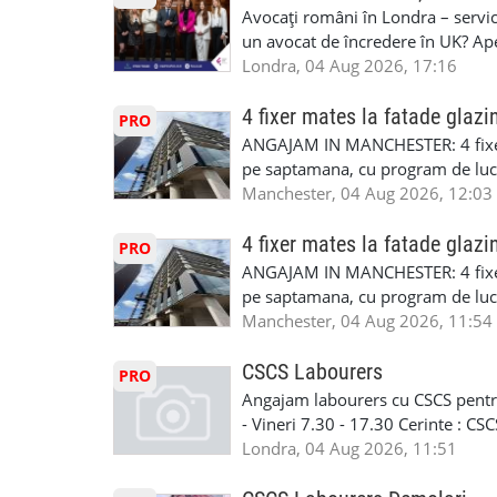
interesati
Avocați români în Londra – servici
un avocat de încredere în UK? Ap
Solicitors, indiferent că ai nevoi
Londra, 04 Aug 2026, 17:16
pentru persoane fizice: • Drept pen
familiei (divorț, custodie, partaj) 
4 fixer mates la fatade glazi
PRO
Servicii pentru companii: • Drept
ANGAJAM IN MANCHESTER: 4 fixe
• Imigrație pentru afaceri și sponso
pe saptamana, cu program de lucru
soluționarea disputelor 💡 De ce 
in perioada urmatoare. Cerinte: exp
Manchester, 04 Aug 2026, 12:03
✔ Comunicare clară și suport în 
curtain walling, cladding sau mon
standard ✔ Confidențialitate tot
Tariful se discuta direct, in funct
4 fixer mates la fatade glazi
PRO
790 689 Email: enquiries@fcos.co
discutie este simpla: cine esti, de 
ANGAJAM IN MANCHESTER: 4 fixe
www.fcos.co.uk 👉 Programează o c
Prioritate au oamenii din Manches
pe saptamana, cu program de lucru
carora li se termina proiectul sa
in perioada urmatoare. Cerinte: exp
Manchester, 04 Aug 2026, 11:54
contactati doar daca sunteti inter
curtain walling, cladding sau mon
oferta pe care sa o folositi la neg
Tariful se discuta direct, in funct
CSCS Labourers
PRO
WhatsApp: +44 7467 838 881 Daca
discutie este simpla: cine esti, de 
Angajam labourers cu CSCS pentru
numele, experienta si data la care
Prioritate au oamenii din Manches
- Vineri 7.30 - 17.30 Cerinte : C
https://forms.gle/BswkNeJGjpuFT7
carora li se termina proiectul sa
Londra, 04 Aug 2026, 11:51
T&D GLAZING AND INSTALLATIO
contactati doar daca sunteti inter
oferta pe care sa o folositi la neg