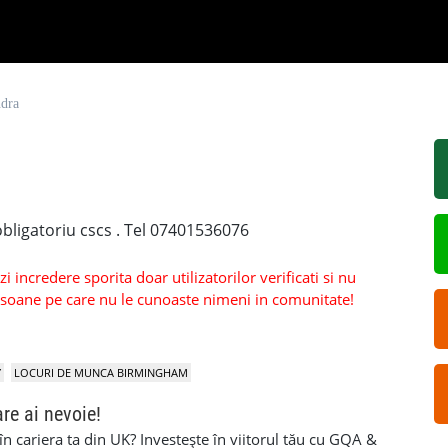
ndra
bligatoriu cscs . Tel 07401536076
 incredere sporita doar utilizatorilor verificati si nu
persoane pe care nu le cunoaste nimeni in comunitate!
Y
LOCURI DE MUNCA BIRMINGHAM
are ai nevoie!
 în cariera ta din UK? Investește în viitorul tău cu GQA &