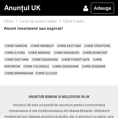
Adauga
Chirie
Locuri de munca Londra
Chirie Londra
Anunt inexistent sau expirat!
CHIRIE HARROW
CHIRIE WEMBLEY
CHIRIE EAST HAM
CHIRIE STRATFORD
CHIRIE ILFORD
CHIRIE BARKING
CHIRIE KINGSBURY
CHIRIE ROMFORD
CHIRIE EAST HAM
CHIRIE DAGENHAM
CHIRIE FOREST GATE
CHIRIE
HEATHROW
CHIRIE COLINDALE
CHIRIE DAGENHAM
CHIRIE EDGWARE
CHIRIE BIRMINGHAM
CHIRIE SLOUGH
ANUNTURI ROMANI SI MOLDOVENI IN UK
Anuntul UK este un portal de anunturi pentru comunitatea
romaneasca si cea moldoveneasca din Marea Britanie. Utilizatorii
inregistrati pot adauga anunturi gratuite, dar si anunturi cu plata, care