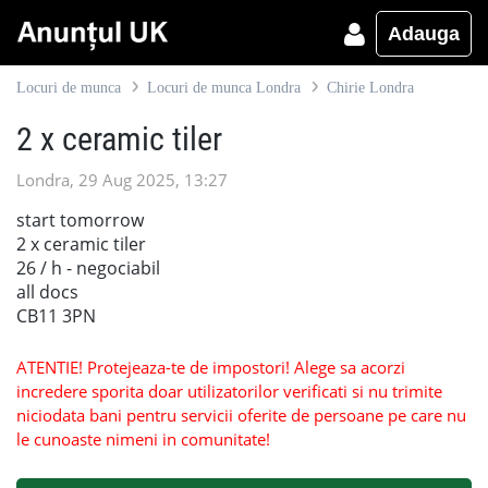
Adauga
Locuri de munca
Locuri de munca Londra
Chirie Londra
2 x ceramic tiler
Londra, 29 Aug 2025, 13:27
start tomorrow
2 x ceramic tiler
26 / h - negociabil
all docs
CB11 3PN
ATENTIE! Protejeaza-te de impostori! Alege sa acorzi
incredere sporita doar utilizatorilor verificati si nu trimite
niciodata bani pentru servicii oferite de persoane pe care nu
le cunoaste nimeni in comunitate!