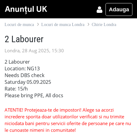
Adauga
Locuri de munca
Locuri de munca Londra
Chirie Londra
2 Labourer
Londra, 28 Aug 2025, 15:30
2 Labourer
Location: NG13
Needs DBS check
Saturday 05.09.2025
Rate: 15/h
Please bring PPE, All docs
ATENTIE! Protejeaza-te de impostori! Alege sa acorzi
incredere sporita doar utilizatorilor verificati si nu trimite
niciodata bani pentru servicii oferite de persoane pe care nu
le cunoaste nimeni in comunitate!