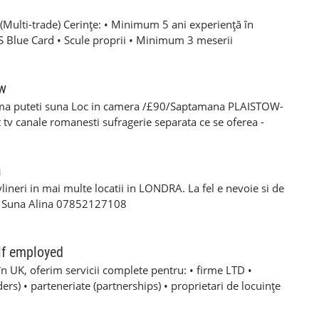
Multi-trade) Cerințe: • Minimum 5 ani experiență în
SCS Blue Card • Scule proprii • Minimum 3 meserii
 – experiență solidă în mai multe domenii din construcții •
oare, roofing, tiling, carpentry, finisaje și decorațiuni
categoria B valabil • Mijloc de transport propriu
ow
e oferă: • Salariu atractiv, în funcție de experiență și
ma puteti suna Loc in camera /£90/Saptamana PLAISTOW-
 Diurnă / plată transport • Suport tehnic continuu și
tv canale romanesti sufragerie separata ce se oferea -
aininguri și cursuri de calificare • Mediu de lucru stabil cu
eparat -fiecare camera beneficiaza de frigider separat -wi-fi
en lung Program de lucru: • Luni – Vineri: 08:00 – 17:00 (1
cator -toate cheltuielile casei sunt incluse in pretul
 de lucru suplimentar în weekend (opțional)
s/plata saptaminala , (nu se face cazare/plateste mai putin
a
ylineri in mai multe locatii in LONDRA. La fel e nevoie si de
a Suna Alina 07852127108
lf employed
în UK, oferim servicii complete pentru: • firme LTD •
rs) • parteneriate (partnerships) • proprietari de locuințe
noastre includ: ✔ Making Tax Digital ✔ Deschidere firmă LTD,
 Înregistrare Self-Employed (aplicare UTR) ✔ Înregistrări la