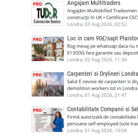
Angajam Multitraders
PRO
Angajăm Multiskilled Tradesmen (
construcții în UK • Certificare C
specializate (căutăm multitraderi)
Londra, 03 Aug 2026, 02:52
Avantaje majore: construcții interi
interioare • Permis de conducere 
Loc in cam 90£/sapt Plaist
PRO
(reprezintă un avantaj important) S
Rog mesaj pe whatssap daca nu 
performanță • £200 – £250 pe zi •
E130DG fara garantie sau depozit 
posibilități reale de avansare • Tr
fiecare pat beneficiaza de dulap s
Londra, 02 Aug 2026, 11:34
perspective de dezvoltare pe term
in toata casa -masina de spalat -us
oră pauză de masă) • Posibilitate
saptaminal fara garantie sau avan
Carpenteri si Drylineri Londr
PRO
de 1/sapt) -tel- 07440366084
Salut E nevoie de carpenteri si dr
demolition workers tot in Londr
Londra, 01 Aug 2026, 21:47
Contabilitate Companii si Se
PRO
Firmă autorizată de contabilitate 
persoane self-employed (sole trade
închiriate (landlords) Serviciile 
Londra, 01 Aug 2026, 10:04
inclusiv verificare de identitate ✔