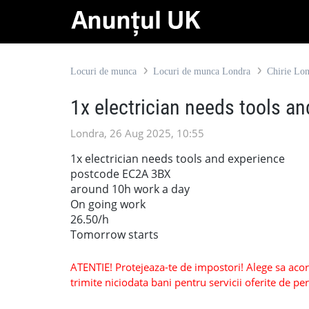
Locuri de munca
Locuri de munca Londra
Chirie Lo
1x electrician needs tools a
Londra, 26 Aug 2025, 10:55
1x electrician needs tools and experience
postcode EC2A 3BX
around 10h work a day
On going work
26.50/h
Tomorrow starts
ATENTIE! Protejeaza-te de impostori! Alege sa acorzi
trimite niciodata bani pentru servicii oferite de 