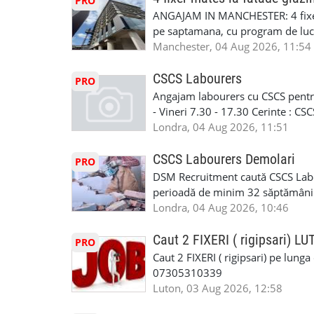
PRO
790 689 Email: enquiries@fcos.co
discutie este simpla: cine esti, de 
ANGAJAM IN MANCHESTER: 4 fixe
www.fcos.co.uk 👉 Programează o c
Prioritate au oamenii din Manches
pe saptamana, cu program de lucru
carora li se termina proiectul sa
in perioada urmatoare. Cerinte: exp
Manchester, 04 Aug 2026, 11:54
contactati doar daca sunteti inter
curtain walling, cladding sau mon
oferta pe care sa o folositi la neg
Tariful se discuta direct, in funct
CSCS Labourers
PRO
WhatsApp: +44 7467 838 881 Daca
discutie este simpla: cine esti, de 
Angajam labourers cu CSCS pentru
numele, experienta si data la care
Prioritate au oamenii din Manches
- Vineri 7.30 - 17.30 Cerinte : C
https://forms.gle/BswkNeJGjpuFT7
carora li se termina proiectul sa
Londra, 04 Aug 2026, 11:51
T&D GLAZING AND INSTALLATIO
contactati doar daca sunteti inter
oferta pe care sa o folositi la neg
CSCS Labourers Demolari
PRO
WhatsApp: +44 7467 838 881 Daca
DSM Recruitment caută CSCS Labou
numele, experienta si data la car
perioadă de minim 32 săptămâni . D
link-ul de jos. Sanatate si mult
oferă ore suplimentare și posibil
Londra, 04 Aug 2026, 10:46
INSTALLATION LIMITED
munca în Marea Britanie. Experie
informații, contactați-ne la: 📞
Caut 2 FIXERI ( rigipsari) L
PRO
Caut 2 FIXERI ( rigipsari) pe lung
07305310339
Luton, 03 Aug 2026, 12:58