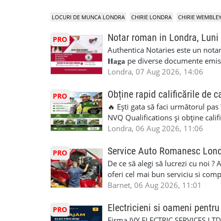
LOCURI DE MUNCA LONDRA
CHIRIE LONDRA
CHIRIE WEMBLE
Notar roman in Londra, Luni
PRO
Authentica Notaries este un notariat 
𝐇𝐚𝐠𝐚 pe diverse documente emis
căsătorie) ♦ 𝐩𝐫𝐨𝐜𝐮𝐫𝐢 ♦ 𝐝𝐞𝐜𝐥𝐚𝐫𝐚
Londra, 07 Aug 2026, 14:06
pentru minor, luare in spațiu, etc) ♦ 𝐥𝐞𝐠𝐚
împrumut în România) ♦ 𝐭𝐫𝐚𝐝𝐮𝐜𝐞𝐫𝐢 𝐥𝐞𝐠𝐚𝐥𝐢
Obține rapid calificările de c
PRO
judiciar din România ♦Certificat 
🔥 Ești gata să faci următorul pas
Identificari (ex.ID1) Legal, fără 
NVQ Qualifications și obține calif
sâmbăta 🕒 Program: • Luni - Vine
Calificări recunoscute în UK ✅ Ev
Londra, 06 Aug 2026, 11:06
Avenue, HA8 0LA, lângă stația de
asistență în limba română ✅ Potriv
Telefon/WhatsApp: 0792 831 698
competențele 👷 Indiferent dacă luc
Service Auto Romanesc Lon
PRO
#servicii_notariale_in_limba_rom
oficială, noi te ajutăm să alegi var
De ce să alegi să lucrezi cu noi ?
#declaratiidecalatorie #serviciin
complicații. 💥 Suport real de la î
oferi cel mai bun serviciu si com
noi oportunități de muncă și de 
alegerea ideală: Personal califica
Barnet, 06 Aug 2026, 11:01
(WhatsApp) 📱 07846 715500 📍 
profesioniști cu experiență și cal
6RR 🚀 CSCS Colindale – GQA & NVQ 
Auto. Indiferent de situație, puteț
Electricieni si oameni pent
PRO
te astăzi. Construiește-ți viitorul 
repara in scurt timp si eficient o
Firma IVY ELECTRIC SERVICES LTD 