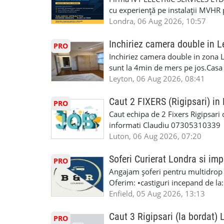
garaj auto care ofera orice tip de 
cu experiență pe instalații MVHR 
Lucram cu Toate Garantiile si Asi
obligatorii: 🔹 Full PPE (echipam
Londra, 06 Aug 2026, 10:57
Dumneavoastră, suntem TVA Înreg
Experiență în domeniu Ce oferim: 
iTP/MOT Masini Mici si Vanuri Inal
lucru constant ✅ Echipă serioasă,
Inchiriez camera double in L
PRO
Accident Management, Preluam Ca
detalii și programare, trimiteți me
Inchiriez camera double in zona L
Masina la Schimb. ✅ Distributii 
sunt la 4min de mers pe jos.Casa e
Geometrie Profesionala Roti Las
incluse.Cautam o persoana sau un 
Leyton, 06 Aug 2026, 08:41
Explicatii. ✅ Suntem foarte buni 
informatii va rog sa ma contactat
Reparam orice tip de masina elect
seriozitate.Multumesc anticipat.
Caut 2 FIXERS (Rigipsari) i
PRO
Masina de Drum Lung. ✅ Schimbat
Caut echipa de 2 Fixers Rigipsari c
Detailing Auto Interior/Exterior
informati Claudiu 07305310339
WhatsApp Text https://wa.link/ca
Luton, 06 Aug 2026, 07:20
6HB www.mecaniciautolondra.u
#MecanicAutoLondra #GarajAuto
Soferi Curierat Londra si imp
PRO
#AtelierAutoLondra #MecaniciRo
Angajam șoferi pentru multidrop d
#RomanianGarageRepair #Roman
Oferim: •castiguri incepand de la
#RomanianMechanic #RomanianC
pentru cei platitori de VAT si £1
Enfield, 05 Aug 2026, 13:13
#MecaniciProfesionistiLondra #
cei platitori de VAT BONUS DE P
#mecaniciautouk #mecanicautomu
status obligatoriu •varsta minima
Caut 3 Rigipsari (la bordat)
#mecanicmoldoveanlondra #vops
PRO