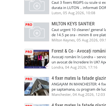
compania aplica pentru dumneavoas
Caut 3 fixers RIGIPS cu scule si e
•oferim: - training platit (3 zile
durata in LUTON .. informati D
nedeterminata. -full time/ part-tim
Luton, 05 Aug 2026, 10:08
detineti van) include asigurare de
masinii). Acceptam cu permis UK 
MILTON KEYS SANTIER
PRO
Enfield - Weybridge - Romford - 
Caut urgent 10 cleaner/ general l
programari la interviu apelati cu
de 14.5 pe ora - minim 8 ore platit
la Amazon. Munca este usoara, gen
Milton Keynes, 05 Aug 2026, 09:
CSCS, Share Code - NECESARE UT
SAPTAMANALA Contact: +44 7308 
Forest & Co - Avocați români
PRO
interesati
Avocați români în Londra – servici
un avocat de încredere în UK? Ap
Solicitors, indiferent că ai nevoi
Londra, 04 Aug 2026, 17:16
pentru persoane fizice: • Drept pen
familiei (divorț, custodie, partaj) 
4 fixer mates la fatade glazi
PRO
Servicii pentru companii: • Drept
ANGAJAM IN MANCHESTER: 4 fixe
• Imigrație pentru afaceri și sponso
pe saptamana, cu program de lucru
soluționarea disputelor 💡 De ce 
in perioada urmatoare. Cerinte: exp
Manchester, 04 Aug 2026, 12:03
✔ Comunicare clară și suport în 
curtain walling, cladding sau mon
standard ✔ Confidențialitate tot
Tariful se discuta direct, in funct
4 fixer mates la fatade glazi