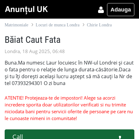
Adauga
Matrimoniale
Locuri de munca Londra
Chirie Londra
Băiat Caut Fata
Londra, 18 Aug 2025, 06:48
Buna.Ma numesc Laur locuiesc în NW-ul Londrei și caut
o fata pentru o relație de lunga durata-căsătorie.Daca
și tu îți dorești același lucru aștept să mă cauți la Nr de
tel 07393294301 O zi buna
ATENTIE! Protejeaza-te de impostori! Alege sa acorzi
incredere sporita doar utilizatorilor verificati si nu trimite
niciodata bani pentru servicii oferite de persoane pe care nu
le cunoaste nimeni in comunitate!
Call