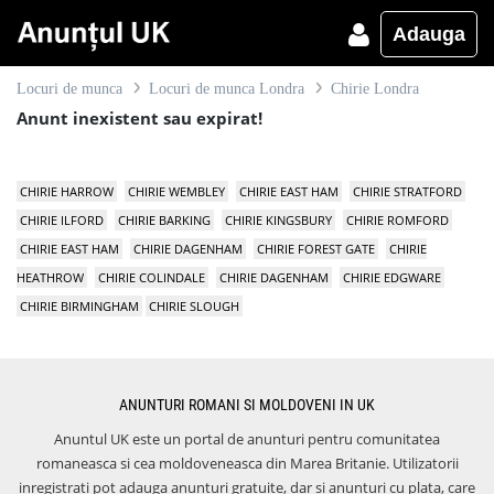
Adauga
Locuri de munca
Locuri de munca Londra
Chirie Londra
Anunt inexistent sau expirat!
CHIRIE HARROW
CHIRIE WEMBLEY
CHIRIE EAST HAM
CHIRIE STRATFORD
CHIRIE ILFORD
CHIRIE BARKING
CHIRIE KINGSBURY
CHIRIE ROMFORD
CHIRIE EAST HAM
CHIRIE DAGENHAM
CHIRIE FOREST GATE
CHIRIE
HEATHROW
CHIRIE COLINDALE
CHIRIE DAGENHAM
CHIRIE EDGWARE
CHIRIE BIRMINGHAM
CHIRIE SLOUGH
ANUNTURI ROMANI SI MOLDOVENI IN UK
Anuntul UK este un portal de anunturi pentru comunitatea
romaneasca si cea moldoveneasca din Marea Britanie. Utilizatorii
inregistrati pot adauga anunturi gratuite, dar si anunturi cu plata, care