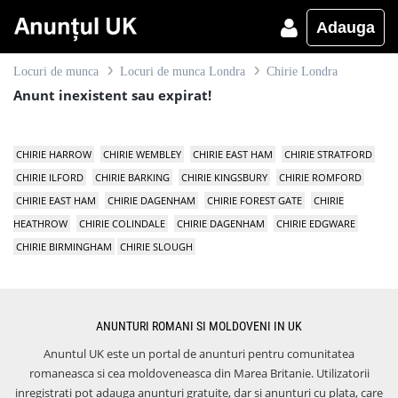
Adauga
Locuri de munca
Locuri de munca Londra
Chirie Londra
Anunt inexistent sau expirat!
CHIRIE HARROW
CHIRIE WEMBLEY
CHIRIE EAST HAM
CHIRIE STRATFORD
CHIRIE ILFORD
CHIRIE BARKING
CHIRIE KINGSBURY
CHIRIE ROMFORD
CHIRIE EAST HAM
CHIRIE DAGENHAM
CHIRIE FOREST GATE
CHIRIE
HEATHROW
CHIRIE COLINDALE
CHIRIE DAGENHAM
CHIRIE EDGWARE
CHIRIE BIRMINGHAM
CHIRIE SLOUGH
ANUNTURI ROMANI SI MOLDOVENI IN UK
Anuntul UK este un portal de anunturi pentru comunitatea
romaneasca si cea moldoveneasca din Marea Britanie. Utilizatorii
inregistrati pot adauga anunturi gratuite, dar si anunturi cu plata, care